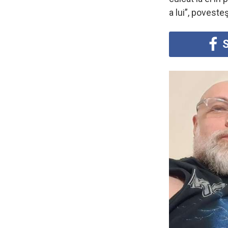
a lui”, poveste
S