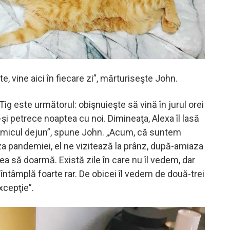
e, vine aici în fiecare zi”, mărturiseşte John.
Tig este următorul: obişnuieşte să vină în jurul orei
şi petrece noaptea cu noi. Dimineaţa, Alexa îl lasă
 micul dejun”, spune John. „Acum, că suntem
a pandemiei, el ne vizitează la prânz, după-amiaza
ea să doarmă. Există zile în care nu îl vedem, dar
întâmplă foarte rar. De obicei îl vedem de două-trei
excepţie”.