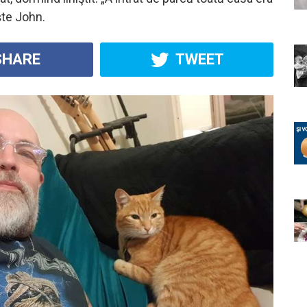
şte John.
HARE
TWEET