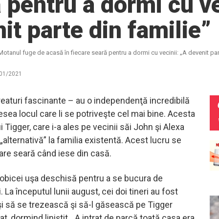
 pentru a dormi cu ve
it parte din familie”
Motanul fuge de acasă în fiecare seară pentru a dormi cu vecinii: „A devenit par
01/2021
creaturi fascinante – au o independenţă incredibilă
esea locul care li se potriveşte cel mai bine. Acesta
i Tigger, care i-a ales pe vecinii săi John şi Alexa
alternativă” la familia existentă. Acest lucru se
care seară când iese din casă.
 obicei uşa deschisă pentru a se bucura de
. La începutul lunii august, cei doi tineri au fost
şi să se trezească şi să-l găsească pe Tigger
pat, dormind liniştit. „A intrat de parcă toată casa era