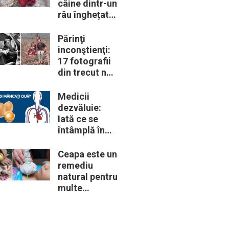
câine dintr-un
râu înghețat:
la medic
descoperă că
Părinţi
de fapt era un
inconştienţi:
lup
17 fotografii
din trecut ne
arată cât de
periculoase
Medicii
erau unele
dezvăluie:
„obiceiuri” ale
Iată ce se
vremii
întâmplă în
corpul nostru
când începem
Ceapa este un
să mâncăm
remediu
câte două
natural pentru
ouă în fiecare
multe
zi
probleme de
sănătate –
Iată 12