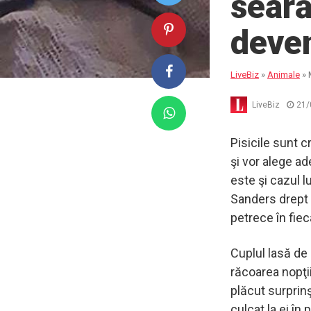
seară
deven
LiveBiz
»
Animale
»
LiveBiz
21/
Pisicile sunt 
şi vor alege ad
este şi cazul lu
Sanders drept „
petrece în fie
Cuplul lasă de
răcoarea nopţii
plăcut surprin
culcat la ei în 