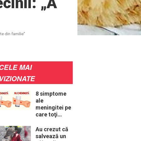
cinii: „A
te din familie”
CELE MAI
VIZIONATE
8 simptome
ale
meningitei pe
care toţi
părinţii ar
trebui să le
Au crezut că
cunoască
salvează un