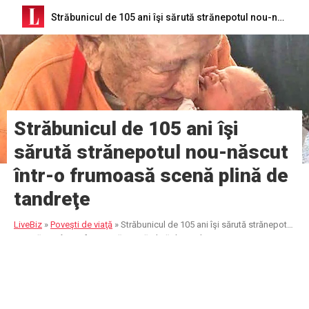
Străbunicul de 105 ani îşi sărută strănepotul nou-născut într-o frumoasă scenă plină de tandreţe
Străbunicul de 105 ani îşi
sărută strănepotul nou-născut
într-o frumoasă scenă plină de
tandreţe
LiveBiz
»
Poveşti de viaţă
»
Străbunicul de 105 ani îşi sărută strănepotul
nou-născut într-o frumoasă scenă plină de tandreţe