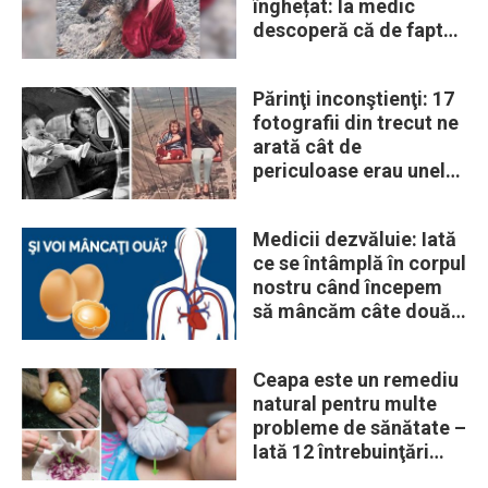
înghețat: la medic
descoperă că de fapt
era un lup
Părinţi inconştienţi: 17
fotografii din trecut ne
arată cât de
periculoase erau unele
„obiceiuri” ale vremii
Medicii dezvăluie: Iată
ce se întâmplă în corpul
nostru când începem
să mâncăm câte două
ouă în fiecare zi
Ceapa este un remediu
natural pentru multe
probleme de sănătate –
Iată 12 întrebuinţări
mai puţin ştiute