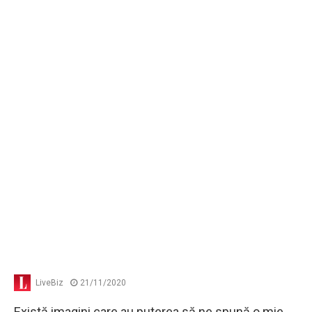
LiveBiz
21/11/2020
Există imagini care au puterea să ne spună o mie