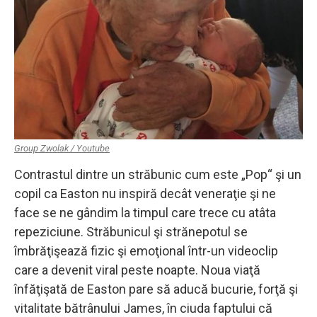
Group Zwolak / Youtube
Contrastul dintre un străbunic cum este „Pop“ şi un
copil ca Easton nu inspiră decât veneraţie şi ne
face se ne gândim la timpul care trece cu atâta
repeziciune. Străbunicul şi strănepotul se
îmbrăţişează fizic şi emoţional într-un videoclip
care a devenit viral peste noapte. Noua viaţă
înfăţişată de Easton pare să aducă bucurie, forţă şi
vitalitate bătrânului James, în ciuda faptului că