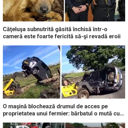
Căţeluşa subnutrită găsită închisă într-o
cameră este foarte fericită să-şi revadă eroii
O maşină blochează drumul de acces pe
proprietatea unui fermier: bărbatul o mută cu
motostivuitorul