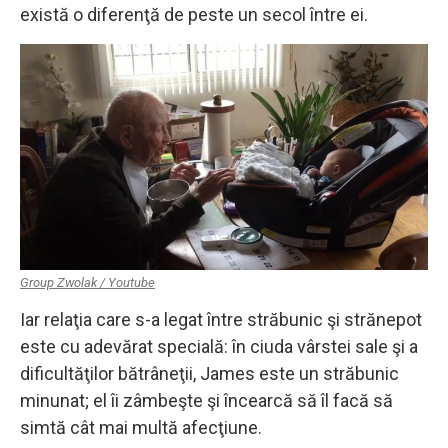
există o diferenţă de peste un secol între ei.
Group Zwolak / Youtube
Iar relaţia care s-a legat între străbunic şi strănepot
este cu adevărat specială: în ciuda vârstei sale şi a
dificultăţilor bătrâneţii, James este un străbunic
minunat; el îi zâmbeşte şi încearcă să îl facă să
simtă cât mai multă afecţiune.