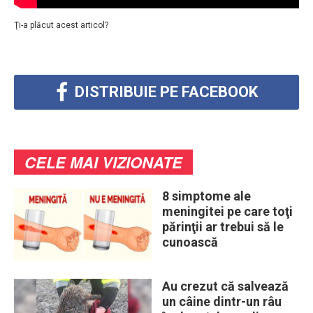
Ţi-a plăcut acest articol?
DISTRIBUIE PE FACEBOOK
CELE MAI VIZIONATE
8 simptome ale
meningitei pe care toţi
părinţii ar trebui să le
cunoască
Au crezut că salvează
un câine dintr-un râu