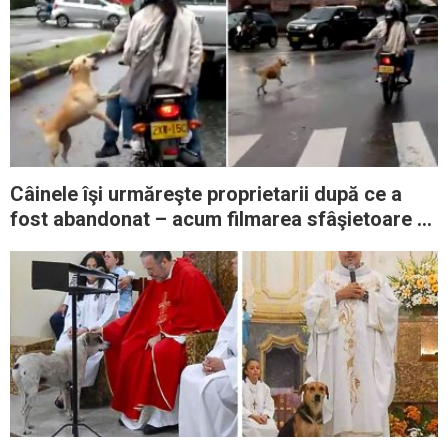
Câinele îşi urmăreşte proprietarii după ce a
fost abandonat – acum filmarea sfâşietoare a
devenit virală