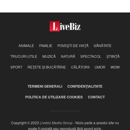
mama ei
ANIMALE
FAMILIE
POVEŞTI DE VIAŢĂ
SĂNĂTATE
TRUCURI UTILE
MUZICĂ
NATURĂ
SPECTACOL
ŞTIINŢĂ
SPORT
REŢETE ŞI BUCĂTĂRIE
CĂLĂTORII
UMOR
WOW
TERMENI GENERALI
CONFIDENŢIALITATE
POLITICA DE UTILIZARE COOKIES
CONTACT
Copyright © 2023
Livebiz Media Group
- Nicio parte a acestui site nu
poate fi copiată sau reprodusă fără acord scris.