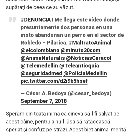
supăraţi de ceea ce au văzut.
#DENUNCIA
I Me llega este vídeo donde
presuntamente dos personas en una
moto abandonan un perro en el sector de
Robledo – Pilarica.
#MaltratoAnimal
@elcolombiano
@minuto30com
@AnimaNaturalis
@NoticiasCaracol
@Telemedellin
@Teleantioquia
@seguridadmed
@PoliciaMedellin
pic.twitter.com/d2i9b5hsef
— César A. Bedoya (@cesar_bedoya)
September 7, 2018
Sperăm din toată inima ca cineva să-l fi salvat pe
acest câine, pentru a nu-l lăsa să rătăcească
speriat şi confuz pe străzi. Acest biet animal merită