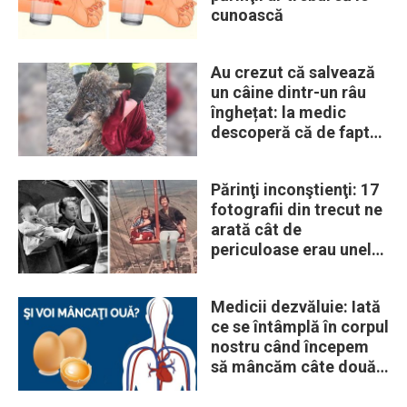
cunoască
Au crezut că salvează
un câine dintr-un râu
înghețat: la medic
descoperă că de fapt
era un lup
Părinţi inconştienţi: 17
fotografii din trecut ne
arată cât de
periculoase erau unele
„obiceiuri” ale vremii
Medicii dezvăluie: Iată
ce se întâmplă în corpul
nostru când începem
să mâncăm câte două
ouă în fiecare zi