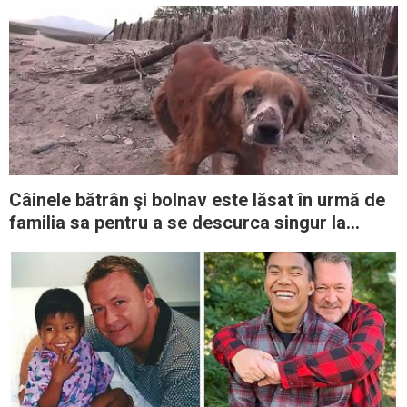
Câinele bătrân şi bolnav este lăsat în urmă de
familia sa pentru a se descurca singur la
graniţă