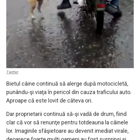
Twitter
Bietul câine continuă să alerge după motocicletă,
punându-şi viaţa în pericol din cauza traficului auto.
Aproape că este lovit de câteva ori.
Dar proprietarii continuă să-şi vadă de drum, fiind
clar că vor să renunţe pentru totdeauna la câinele
lor. Imaginile sfâşietoare au devenit imediat virale,
deoarece foarte mulţi oameni au fost surprinşi şi