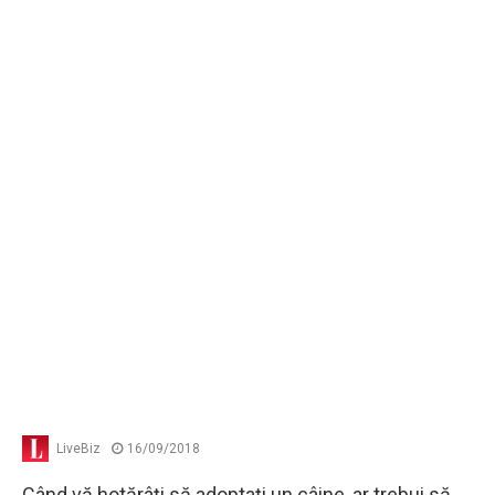
LiveBiz
16/09/2018
Când vă hotărâţi să adoptaţi un câine, ar trebui să