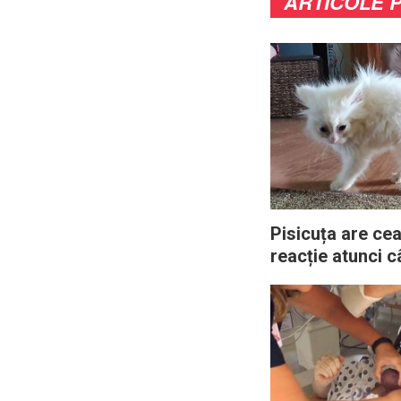
ARTICOLE 
Pisicuța are cea
reacție atunci 
întâlnește cu noii
canini