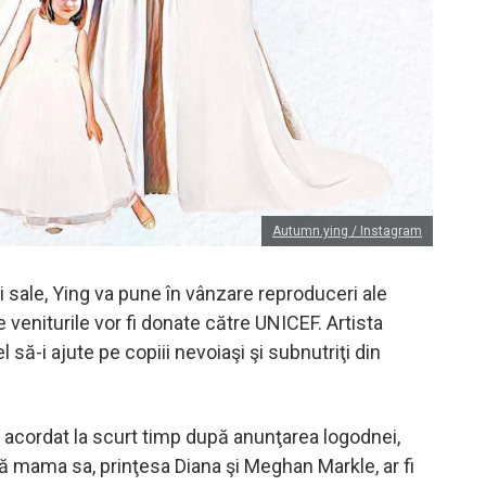
Autumn.ying / Instagram
ii sale, Ying va pune în vânzare reproduceri ale
te veniturile vor fi donate către UNICEF. Artista
l să-i ajute pe copiii nevoiaşi şi subnutriţi din
u acordat la scurt timp după anunţarea logodnei,
ă mama sa, prinţesa Diana şi Meghan Markle, ar fi