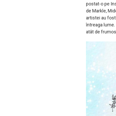
postat-o pe In
de Markle, Midd
artistei au fo
întreaga lume. 
atât de frumos