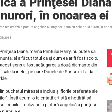
ică a Prinţesei Diana
nurori, în onoarea ei
ista realizează o pictură angelică a Prinţesei Diana cu cele două nurori, în onoa
05/2018
 Prinţesa Diana, mama Prinţului Harry, nu putea să
 nuntă, el a făcut totul ca şi cum ea ar fi fost acolo.
acest sens a fost adăugarea a două diamante din
sale la inelul, pe care Ducele de Sussex i l-a dat
kle.
n buchetul miresei a inclus şi florile preferate ale
ilor”. Însă acum, o talentată artistă a hotărât să
ul copiilor, realizând o pictură angelică a prinţesei
 nurorile ei.