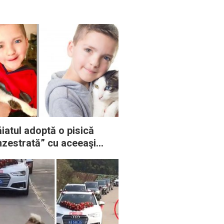
iatul adoptă o pisică
nzestrată” cu aceeaşi
ecţiune genetică: acum
nt cei mai buni prieteni