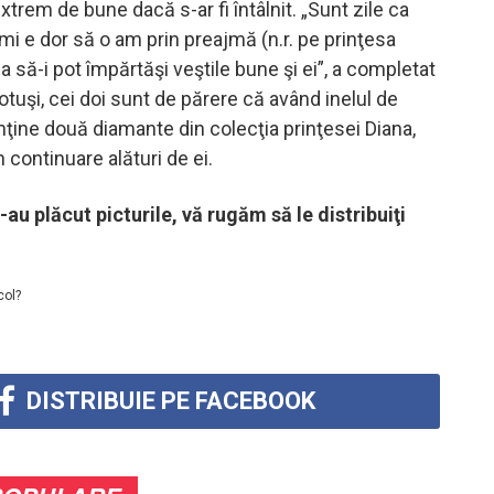
xtrem de bune dacă s-ar fi întâlnit. „Sunt zile ca
mi e dor să o am prin preajmă (n.r. pe prinţesa
ea să-i pot împărtăşi veştile bune şi ei”, a completat
Totuşi, cei doi sunt de părere că având inelul de
ţine două diamante din colecţia prinţesei Diana,
 continuare alături de ei.
-au plăcut picturile, vă rugăm să le distribuiţi
col?
DISTRIBUIE PE FACEBOOK