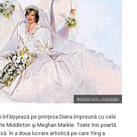
Autumn.ying / Instagram
o înfăţişează pe prinţesa Diana împreună cu cele
ate Middleton şi Meghan Markle. Toate trei poartă
să. În a doua lucrare artistică pe care Ying a