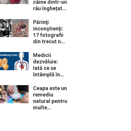
câine dintr-un
râu înghețat:
la medic
descoperă că
Părinţi
de fapt era un
inconştienţi:
lup
17 fotografii
din trecut ne
arată cât de
periculoase
Medicii
erau unele
dezvăluie:
„obiceiuri” ale
Iată ce se
vremii
întâmplă în
corpul nostru
când începem
Ceapa este un
să mâncăm
remediu
câte două
natural pentru
ouă în fiecare
multe
zi
probleme de
sănătate –
Iată 12