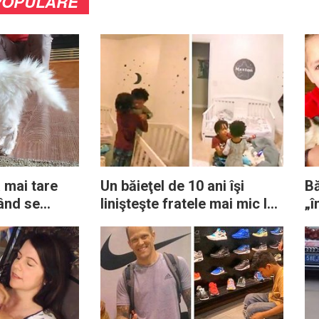
POPULARE
 mai tare
Un băieţel de 10 ani îşi
Bă
când se
linişteşte fratele mai mic la
„î
 ei frați
3 dimineaţa fără să-şi
af
trezească mama: a vrut să
su
o lase să se odihnească