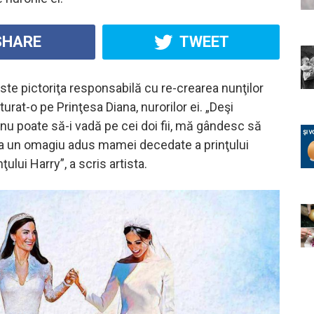
HARE
TWEET
te pictoriţa responsabilă cu re-crearea nunţilor
turat-o pe Prinţesa Diana, nurorilor ei. „Deşi
 nu poate să-i vadă pe cei doi fii, mă gândesc să
a un omagiu adus mamei decedate a prinţului
nţului Harry”, a scris artista.