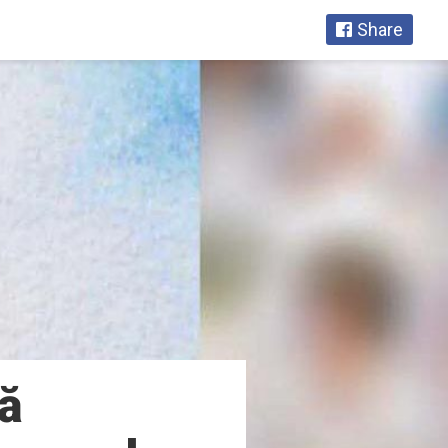
Share
ră