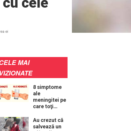
 cu cele
rea ei
CELE MAI
VIZIONATE
8 simptome
ale
meningitei pe
care toţi
părinţii ar
trebui să le
Au crezut că
cunoască
salvează un