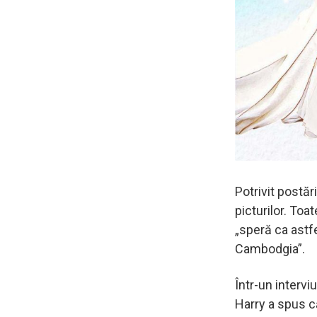
Potrivit postăr
picturilor. Toa
„speră ca astfe
Cambodgia”.
Într-un intervi
Harry a spus c