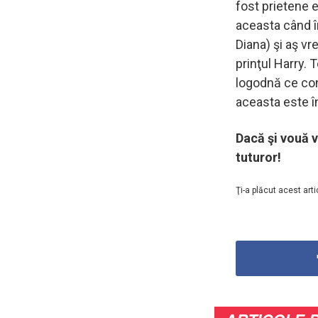
fost prietene e
aceasta când î
Diana) şi aş vr
prinţul Harry. 
logodnă ce con
aceasta este în
Dacă şi vouă v
tuturor!
Ţi-a plăcut acest arti