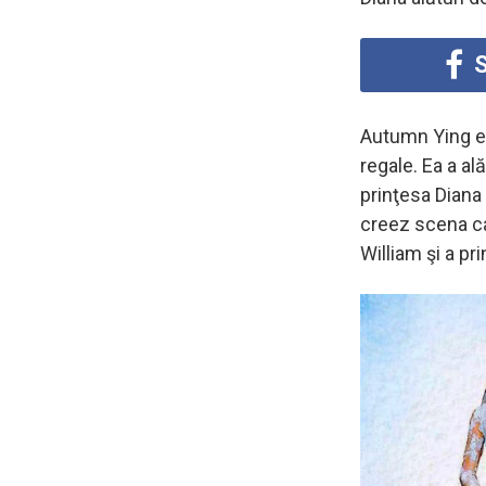
S
Autumn Ying es
regale. Ea a ală
prinţesa Diana
creez scena c
William şi a pri