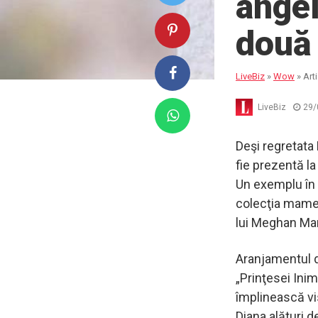
angel
două 
LiveBiz
»
Wow
»
Art
LiveBiz
29/
Deşi regretata
fie prezentă la
Un exemplu în 
colecţia mamei 
lui Meghan Mar
Aranjamentul di
„Prinţesei Inim
împlinească vis
Diana alături de