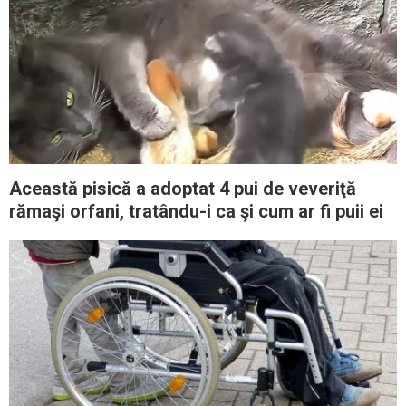
Această pisică a adoptat 4 pui de veveriţă
rămaşi orfani, tratându-i ca şi cum ar fi puii ei