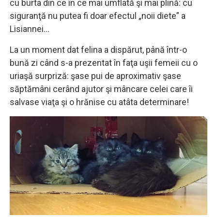
cu burta din ce în ce mai umflată şi mai plină: cu
siguranţă nu putea fi doar efectul „noii diete” a
Lisiannei…
La un moment dat felina a dispărut, până într-o
bună zi când s-a prezentat în faţa uşii femeii cu o
uriaşă surpriză: şase pui de aproximativ şase
săptămâni cerând ajutor şi mâncare celei care îi
salvase viaţa şi o hrănise cu atâta determinare!