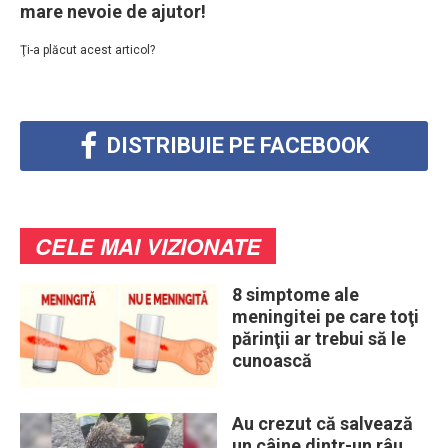
mare nevoie de ajutor!
Ţi-a plăcut acest articol?
DISTRIBUIE PE FACEBOOK
CELE MAI VIZIONATE
8 simptome ale
meningitei pe care toţi
părinţii ar trebui să le
cunoască
Au crezut că salvează
un câine dintr-un râu