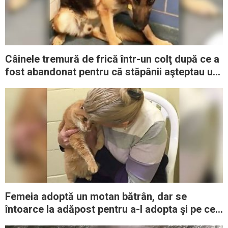
Câinele tremură de frică într-un colţ după ce a
fost abandonat pentru că stăpânii aşteptau un
copil
Femeia adoptă un motan bătrân, dar se
întoarce la adăpost pentru a-l adopta şi pe cel
mai bun prieten al lui