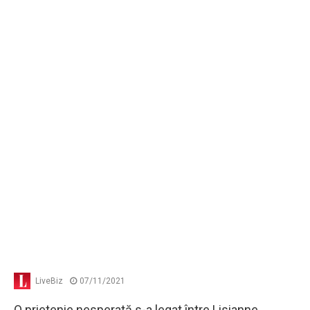
LiveBiz
07/11/2021
O prietenie nesperată s-a legat între Lisianne,