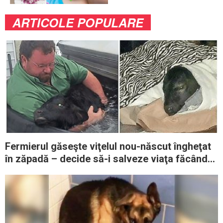
mai puţin ştiute
ARTICOLE POPULARE
Fermierul găseşte viţelul nou-născut îngheţat
în zăpadă – decide să-i salveze viaţa făcându-
i o baie fierbinte