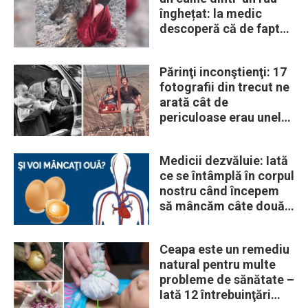
înghețat: la medic
descoperă că de fapt
era un lup
Părinţi inconştienţi: 17
fotografii din trecut ne
arată cât de
periculoase erau unele
„obiceiuri” ale vremii
Medicii dezvăluie: Iată
ce se întâmplă în corpul
nostru când începem
să mâncăm câte două
ouă în fiecare zi
Ceapa este un remediu
natural pentru multe
probleme de sănătate –
Iată 12 întrebuinţări