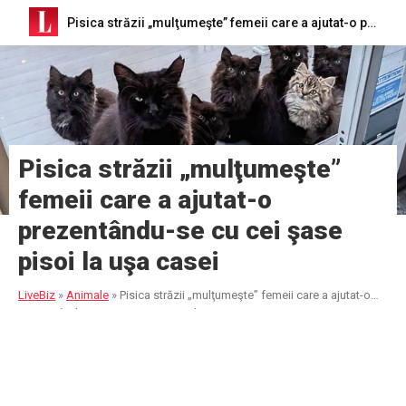
Pisica străzii „mulţumeşte” femeii care a ajutat-o prezentându-se cu cei şase pisoi la uşa casei
Pisica străzii „mulţumeşte”
femeii care a ajutat-o
prezentându-se cu cei şase
pisoi la uşa casei
LiveBiz
»
Animale
»
Pisica străzii „mulţumeşte” femeii care a ajutat-o
prezentându-se cu cei şase pisoi la uşa casei