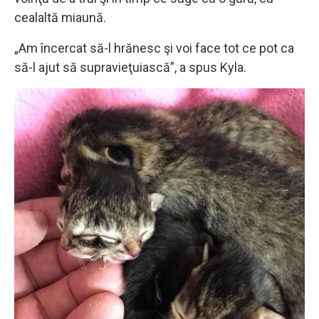
cealaltă miaună.
„Am încercat să-l hrănesc şi voi face tot ce pot ca
să-l ajut să supravieţuiască”, a spus Kyla.