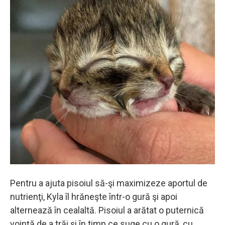
Pentru a ajuta pisoiul să-şi maximizeze aportul de
nutrienţi, Kyla îl hrăneşte într-o gură şi apoi
alternează în cealaltă. Pisoiul a arătat o puternică
voinţă de a trăi şi în timp ce suge cu o gură, cu