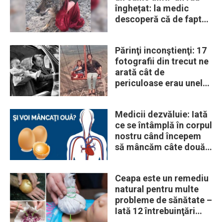
înghețat: la medic
descoperă că de fapt
era un lup
Părinţi inconştienţi: 17
fotografii din trecut ne
arată cât de
periculoase erau unele
„obiceiuri” ale vremii
Medicii dezvăluie: Iată
ce se întâmplă în corpul
nostru când începem
să mâncăm câte două
ouă în fiecare zi
Ceapa este un remediu
natural pentru multe
probleme de sănătate –
Iată 12 întrebuinţări
mai puţin ştiute