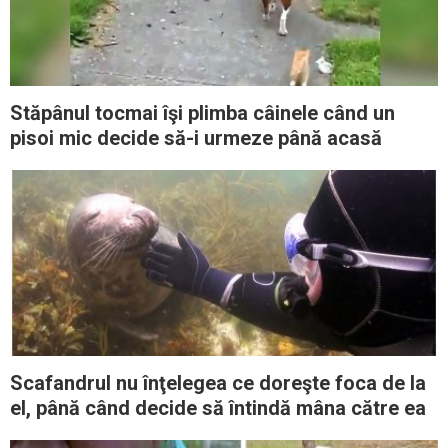
Stăpânul tocmai îşi plimba câinele când un
pisoi mic decide să-i urmeze până acasă
Scafandrul nu înţelegea ce doreşte foca de la
el, până când decide să întindă mâna către ea