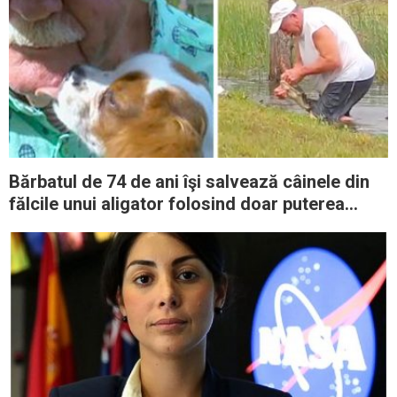
Bărbatul de 74 de ani îşi salvează câinele din
fălcile unui aligator folosind doar puterea
mâinilor