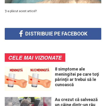
Ţi-a plăcut acest articol?
DISTRIBUIE PE FACEBOOK
CELE MAI VIZIONATE
8 simptome ale
meningitei pe care toţi
părinţii ar trebui să le
cunoască
Au crezut că salvează
un câine dintr-un râu