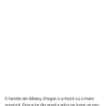
O familie din Albany, Oregon s-a trezit cu o mare
surpriză. Pisica lor din grajd a adus pe lume un mic