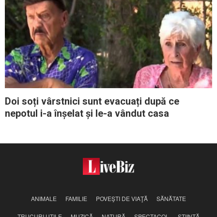
Doi soți vârstnici sunt evacuați după ce
nepotul i-a înșelat și le-a vândut casa
ANIMALE
FAMILIE
POVEŞTI DE VIAŢĂ
SĂNĂTATE
TRUCURI UTILE
MUZICĂ
NATURĂ
SPECTACOL
ŞTIINŢĂ