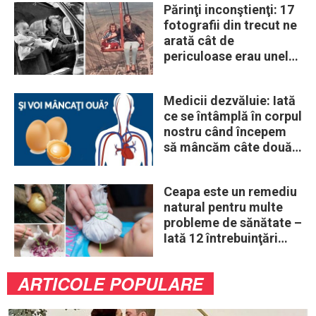
Părinţi inconştienţi: 17
fotografii din trecut ne
arată cât de
periculoase erau unele
„obiceiuri” ale vremii
Medicii dezvăluie: Iată
ce se întâmplă în corpul
nostru când începem
să mâncăm câte două
ouă în fiecare zi
Ceapa este un remediu
natural pentru multe
probleme de sănătate –
Iată 12 întrebuinţări
mai puţin ştiute
ARTICOLE POPULARE