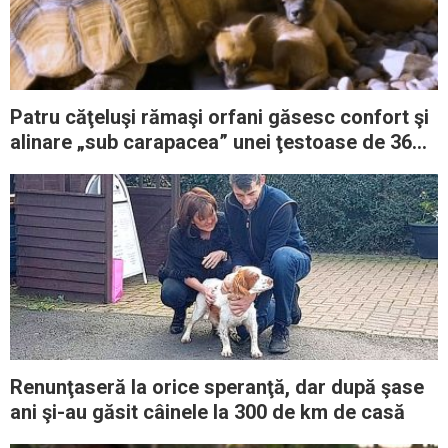
Patru căţeluşi rămaşi orfani găsesc confort şi
alinare „sub carapacea” unei ţestoase de 36
de kg
Renunţaseră la orice speranţă, dar după şase
ani şi-au găsit câinele la 300 de km de casă