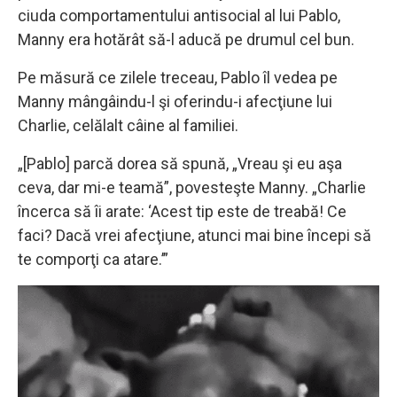
ciuda comportamentului antisocial al lui Pablo,
Manny era hotărât să-l aducă pe drumul cel bun.
Pe măsură ce zilele treceau, Pablo îl vedea pe
Manny mângâindu-l şi oferindu-i afecţiune lui
Charlie, celălalt câine al familiei.
„[Pablo] parcă dorea să spună, „Vreau şi eu aşa
ceva, dar mi-e teamă”, povesteşte Manny. „Charlie
încerca să îi arate: ‘Acest tip este de treabă! Ce
faci? Dacă vrei afecţiune, atunci mai bine începi să
te comporţi ca atare.’”