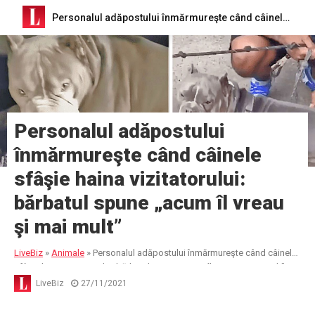
Personalul adăpostului înmărmureşte când câinele sfâşie haina vizitatorului: bărbatul spune „acum îl vreau şi mai mult”
Personalul adăpostului
înmărmureşte când câinele
sfâşie haina vizitatorului:
bărbatul spune „acum îl vreau
şi mai mult”
LiveBiz
»
Animale
»
Personalul adăpostului înmărmureşte când câinele
sfâşie haina vizitatorului: bărbatul spune „acum îl vreau şi mai mult”
LiveBiz
27/11/2021