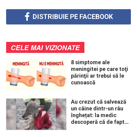
DISTRIBUIE PE FACEBOOK
CELE MAI VIZIONATE
8 simptome ale
meningitei pe care toţi
părinţii ar trebui să le
cunoască
Au crezut că salvează
un câine dintr-un râu
înghețat: la medic
descoperă că de fapt
era un lup