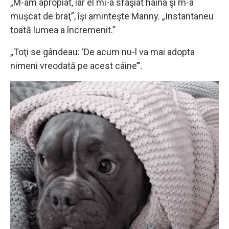
„M-am apropiat, iar el mi-a sfâşiat haina şi m-a
muşcat de braţ”, îşi aminteşte Manny. „Instantaneu
toată lumea a încremenit.”
„Toţi se gândeau: ‘De acum nu-l va mai adopta
nimeni vreodată pe acest câine’”.