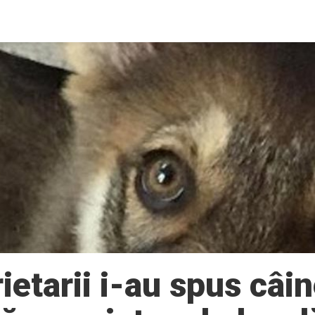
ietarii i-au spus câin