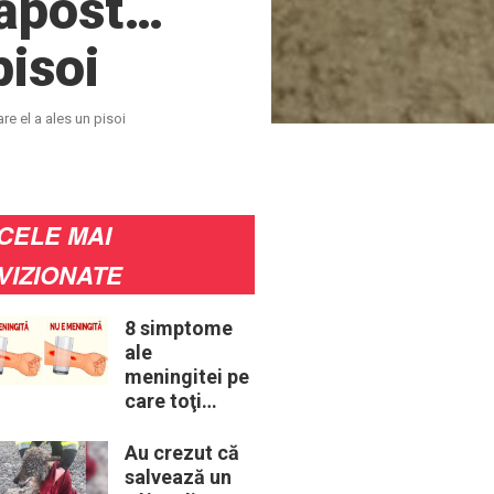
dăpost…
pisoi
re el a ales un pisoi
CELE MAI
VIZIONATE
8 simptome
ale
meningitei pe
care toţi
părinţii ar
trebui să le
Au crezut că
cunoască
salvează un