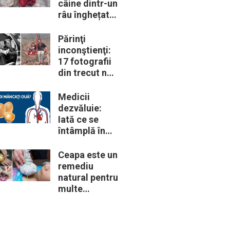
câine dintr-un
râu înghețat:
la medic
descoperă că
Părinţi
de fapt era un
inconştienţi:
lup
17 fotografii
din trecut ne
arată cât de
periculoase
Medicii
erau unele
dezvăluie:
„obiceiuri” ale
Iată ce se
vremii
întâmplă în
corpul nostru
când începem
Ceapa este un
să mâncăm
remediu
câte două
natural pentru
ouă în fiecare
multe
zi
probleme de
sănătate –
Iată 12