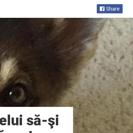
Share
elui să-şi