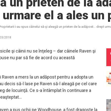
ă un prieten de la a
 urmare el a ales un 
Proprietarii i-au spus câinelui să-şi aleagă un prieten de la adăpost… drept urma
03/2018
sicile şi câinii nu se înţeleg – dar câinele Raven şi
use nu par să fie de acord cu această
ui Raven a mers la un adăpost pentru a adopta un
au decis să-l lase pe Raven să-l aleagă pe cel care
leg de locuinţă. Ce s-a întâmplat în continuare a
neaşteptat…
aven a pus ochii pe Woodhouse, a fost dragoste la