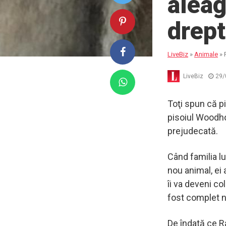
aleag
drept
LiveBiz
»
Animale
»
LiveBiz
29/
Toţi spun că pi
pisoiul Woodho
prejudecată.
Când familia l
nou animal, ei 
îi va deveni co
fost complet 
De îndată ce R