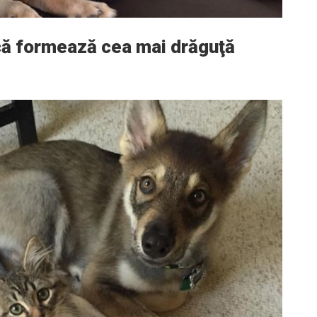
că formează cea mai drăguţă