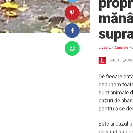
propr
mănâ
supra
LiveBiz
»
Animale
»
LiveBiz
30/
De fiecare dat
depunem toate 
sunt animale d
cazuri de aband
pentru a se de
Este şi cazul p
obişnuit să du