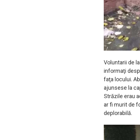
Voluntarii de l
informaţi despr
faţa locului. A
ajunsese la cap
Străzile erau a
ar fi murit de
deplorabilă.