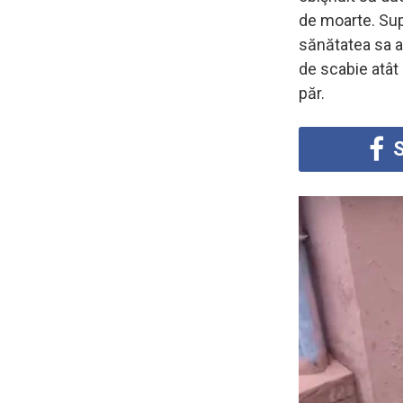
de moarte. Su
sănătatea sa a
de scabie atât
păr.
S