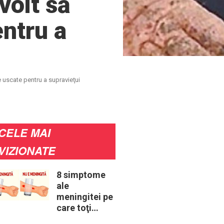
voit să
ntru a
 uscate pentru a supravieţui
CELE MAI
VIZIONATE
8 simptome
ale
meningitei pe
care toţi
părinţii ar