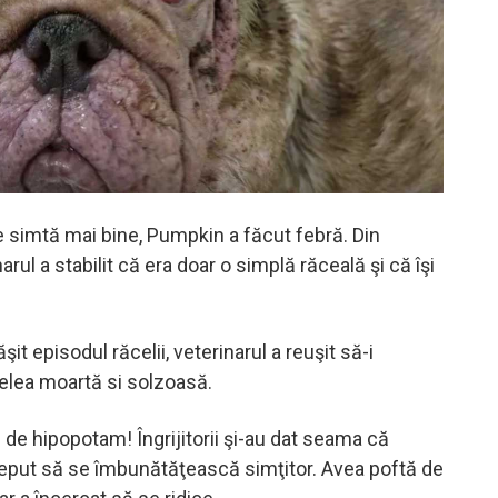
se simtă mai bine, Pumpkin a făcut febră. Din
narul a stabilit că era doar o simplă răceală şi că îşi
it episodul răcelii, veterinarul a reuşit să-i
elea moartă si solzoasă.
 de hipopotam! Îngrijitorii şi-au dat seama că
nceput să se îmbunătăţească simţitor. Avea poftă de