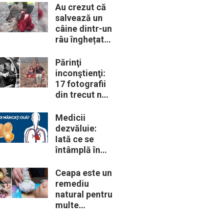
trebui să le
Au crezut că
cunoască
salvează un
câine dintr-un
râu înghețat:
la medic
descoperă că
Părinţi
de fapt era un
inconştienţi:
lup
17 fotografii
din trecut ne
arată cât de
periculoase
Medicii
erau unele
dezvăluie:
„obiceiuri” ale
Iată ce se
vremii
întâmplă în
corpul nostru
când începem
Ceapa este un
să mâncăm
remediu
câte două
natural pentru
ouă în fiecare
multe
zi
probleme de