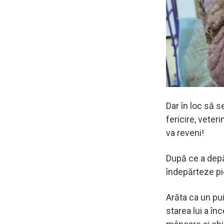
Dar în loc să 
fericire, veteri
va reveni!
După ce a depăş
îndepărteze pi
Arăta ca un pui
starea lui a î