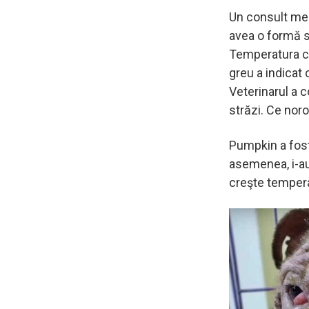
Un consult med
avea o formă s
Temperatura co
greu a indicat 
Veterinarul a c
străzi. Ce noro
Pumpkin a fost 
asemenea, i-au 
creşte tempera