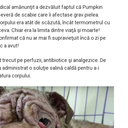
ical amănunţit a dezvăluit faptul că Pumpkin
everă de scabie care îi afectase grav pielea.
rpului era atât de scăzută, încât termometrul cu
ceva. Chiar era la limita dintre viaţă şi moarte!
onfirmat că nu ar mai fi supravieţuit încă o zi pe
c a avut!
trecut pe perfuzii, antibiotice şi analgezice. De
administrat o soluţie salină caldă pentru a-i
tura corpului.