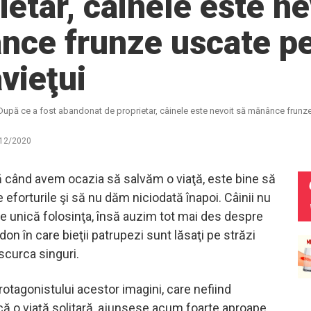
ietar, câinele este ne
nce frunze uscate pe
vieţui
După ce a fost abandonat de proprietar, câinele este nevoit să mănânce frunze
12/2020
ă când avem ocazia să salvăm o viaţă, este bine să
eforturile şi să nu dăm niciodată înapoi. Câinii nu
e unică folosinţa, însă auzim tot mai des despre
on în care bieţii patrupezi sunt lăsaţi pe străzi
scurca singuri.
rotagonistului acestor imagini, care nefiind
că o viaţă solitară, ajunsese acum foarte aproape