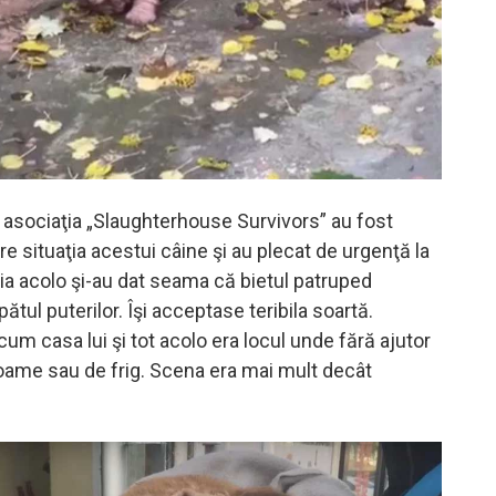
a asociaţia „Slaughterhouse Survivors” au fost
e situaţia acestui câine şi au plecat de urgenţă la
bia acolo şi-au dat seama că bietul patruped
ătul puterilor. Îşi acceptase teribila soartă.
cum casa lui şi tot acolo era locul unde fără ajutor
 foame sau de frig. Scena era mai mult decât