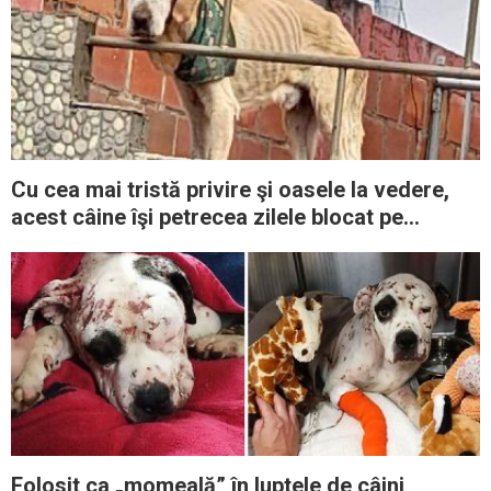
Cu cea mai tristă privire şi oasele la vedere,
acest câine îşi petrecea zilele blocat pe
acoperişul unei case
Folosit ca „momeală” în luptele de câini,