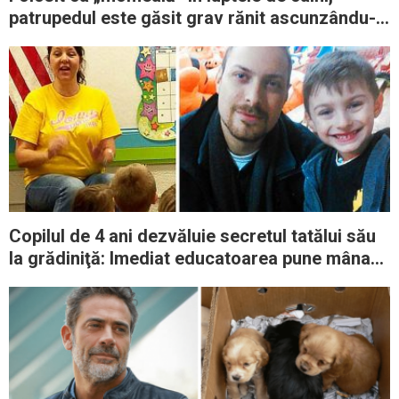
patrupedul este găsit grav rănit ascunzându-
se printre gunoaie
Copilul de 4 ani dezvăluie secretul tatălui său
la grădiniţă: Imediat educatoarea pune mâna
pe telefon şi cere explicaţii