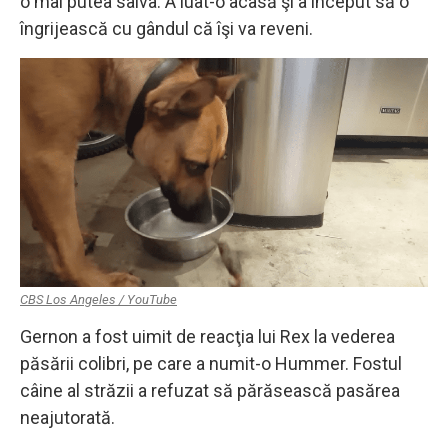
o mai putea salva. A luat-o acasă şi a început să o
îngrijească cu gândul că îşi va reveni.
CBS Los Angeles / YouTube
Gernon a fost uimit de reacţia lui Rex la vederea
păsării colibri, pe care a numit-o Hummer. Fostul
câine al străzii a refuzat să părăsească pasărea
neajutorată.