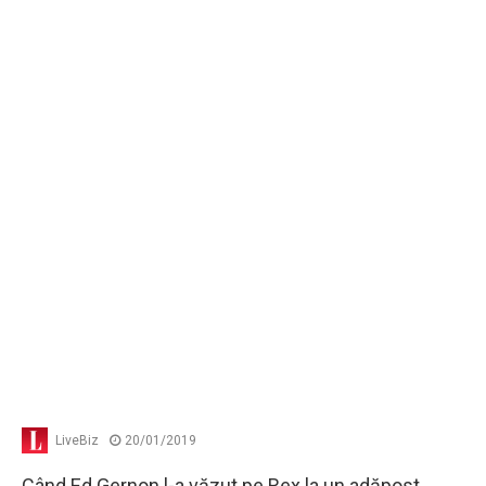
LiveBiz
20/01/2019
Când Ed Gernon l-a văzut pe Rex la un adăpost