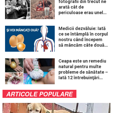
fotografii din trecut ne
arată cât de
periculoase erau unele
„obiceiuri” ale vremii
Medicii dezvăluie: Iată
ce se întâmplă în corpul
nostru când începem
să mâncăm câte două
ouă în fiecare zi
Ceapa este un remediu
natural pentru multe
probleme de sănătate –
Iată 12 întrebuinţări
mai puţin ştiute
ARTICOLE POPULARE