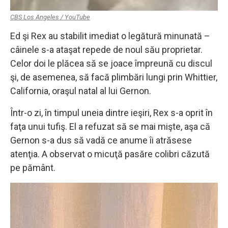
CBS Los Angeles / YouTube
Ed şi Rex au stabilit imediat o legătură minunată –
câinele s-a ataşat repede de noul său proprietar.
Celor doi le plăcea să se joace împreună cu discul
şi, de asemenea, să facă plimbări lungi prin Whittier,
California, oraşul natal al lui Gernon.
Într-o zi, în timpul uneia dintre ieşiri, Rex s-a oprit în
faţa unui tufiş. El a refuzat să se mai mişte, aşa că
Gernon s-a dus să vadă ce anume îi atrăsese
atenţia. A observat o micuţă pasăre colibri căzută
pe pământ.