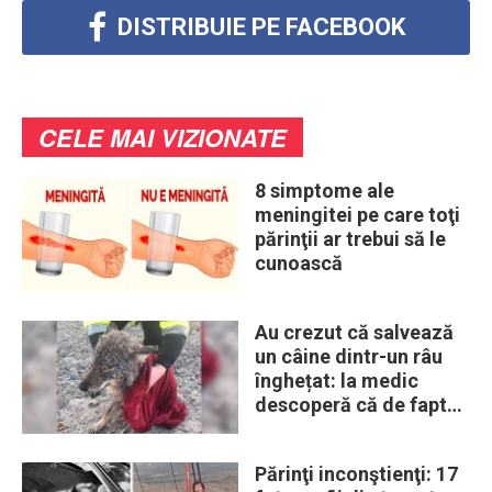
DISTRIBUIE PE FACEBOOK
CELE MAI VIZIONATE
8 simptome ale
meningitei pe care toţi
părinţii ar trebui să le
cunoască
Au crezut că salvează
un câine dintr-un râu
înghețat: la medic
descoperă că de fapt
era un lup
Părinţi inconştienţi: 17