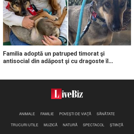
Familia adoptă un patruped timorat şi
antisocial din adăpost şi cu dragoste îl
transformă într-un căţeluş fericit
ANIMALE
FAMILIE
POVEŞTI DE VIAŢĂ
SĂNĂTATE
TRUCURI UTILE
MUZICĂ
NATURĂ
SPECTACOL
ŞTIINŢĂ