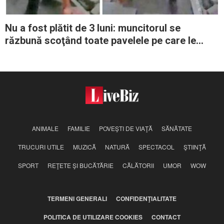
Nu a fost plătit de 3 luni: muncitorul se
răzbună scoţând toate pavelele pe care le
montase
ANIMALE
FAMILIE
POVEŞTI DE VIAŢĂ
SĂNĂTATE
TRUCURI UTILE
MUZICĂ
NATURĂ
SPECTACOL
ŞTIINŢĂ
SPORT
REŢETE ŞI BUCĂTĂRIE
CĂLĂTORII
UMOR
WOW
TERMENI GENERALI
CONFIDENŢIALITATE
POLITICA DE UTILIZARE COOKIES
CONTACT