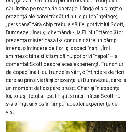
braţ şi s-a trezit brusc plutind deasupra corpului
său întins pe masa de operaţie. Lângă el a simţit o
prezenţă ale cărei trăsături nu le putea înţelege;
„persoana” fără chip trebuia să fie, potrivit lui Scott,
Dumnezeu însuşi chemându-l la El. Nu întâmplător
prezenţa misterioasă l-a condus către un câmp
imens, o întindere de flori şi copaci înalţi: „Îmi
amintesc bine şi ştiam că nu pot privi înapoi” – a
comentat Scott despre acea experienţă. Trunchiuri
de copaci înalţi cu frunze în vârf, o întindere de flori
care au prins viaţă şi prezenţa lui Dumnezeu, care la
un moment dat dispare brusc. Chiar şi în absenţa
lui, totuşi, totul a fost liniştit şi nici măcar Scott nu
s-a simţit anxios în timpul acestei experienţe de
vis.