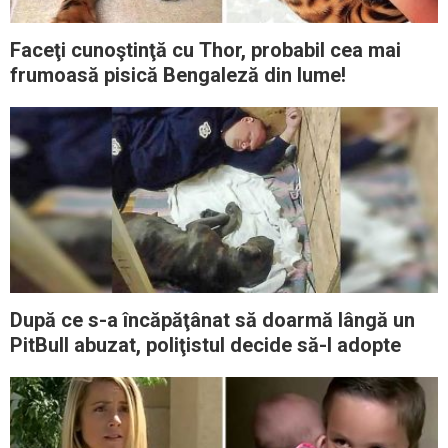
Faceţi cunoştinţă cu Thor, probabil cea mai
frumoasă pisică Bengaleză din lume!
După ce s-a încăpăţânat să doarmă lângă un
PitBull abuzat, poliţistul decide să-l adopte