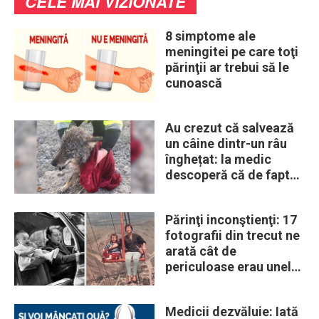
CELE MAI VIZIONATE
8 simptome ale
meningitei pe care toţi
părinţii ar trebui să le
cunoască
Au crezut că salvează
un câine dintr-un râu
înghețat: la medic
descoperă că de fapt
era un lup
Părinţi inconştienţi: 17
fotografii din trecut ne
arată cât de
periculoase erau unele
„obiceiuri” ale vremii
Medicii dezvăluie: Iată