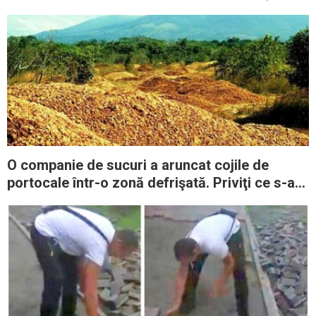
cât e ziua de lungă
O companie de sucuri a aruncat cojile de
portocale într-o zonă defrişată. Priviţi ce s-a
întâmplat 16 ani mai târziu!