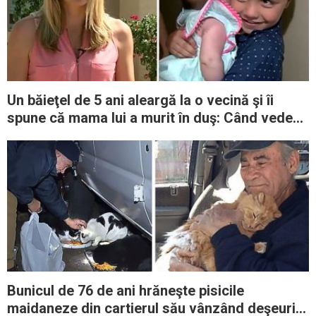
Un băieţel de 5 ani aleargă la o vecină şi îi
spune că mama lui a murit în duş: Când vede
ce ţine în mâini, reacţionează imediat
Bunicul de 76 de ani hrăneşte pisicile
maidaneze din cartierul său vânzând deşeuri