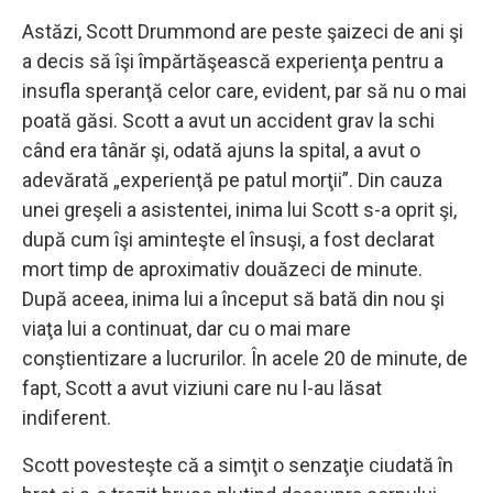
Astăzi, Scott Drummond are peste şaizeci de ani şi
a decis să îşi împărtăşească experienţa pentru a
insufla speranţă celor care, evident, par să nu o mai
poată găsi. Scott a avut un accident grav la schi
când era tânăr şi, odată ajuns la spital, a avut o
adevărată „experienţă pe patul morţii”. Din cauza
unei greşeli a asistentei, inima lui Scott s-a oprit şi,
după cum îşi aminteşte el însuşi, a fost declarat
mort timp de aproximativ douăzeci de minute.
După aceea, inima lui a început să bată din nou şi
viaţa lui a continuat, dar cu o mai mare
conştientizare a lucrurilor. În acele 20 de minute, de
fapt, Scott a avut viziuni care nu l-au lăsat
indiferent.
Scott povesteşte că a simţit o senzaţie ciudată în