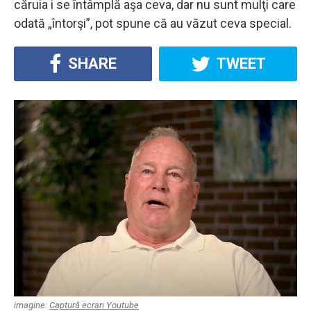
căruia i se întâmplă aşa ceva, dar nu sunt mulţi care
odată „întorşi”, pot spune că au văzut ceva special.
SHARE
TWEET
imagine:
Captură ecran Youtube