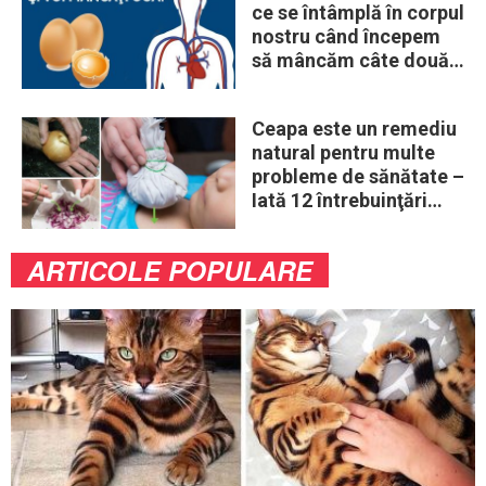
ce se întâmplă în corpul
nostru când începem
să mâncăm câte două
ouă în fiecare zi
Ceapa este un remediu
natural pentru multe
probleme de sănătate –
Iată 12 întrebuinţări
mai puţin ştiute
ARTICOLE POPULARE