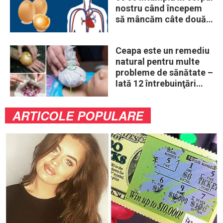
nostru când începem
să mâncăm câte două
ouă în fiecare zi
Ceapa este un remediu
natural pentru multe
probleme de sănătate –
Iată 12 întrebuinţări
mai puţin ştiute
ARTICOLE POPULARE