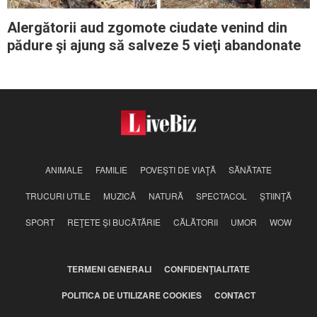
Alergătorii aud zgomote ciudate venind din
pădure şi ajung să salveze 5 vieţi abandonate
ANIMALE
FAMILIE
POVEŞTI DE VIAŢĂ
SĂNĂTATE
TRUCURI UTILE
MUZICĂ
NATURĂ
SPECTACOL
ŞTIINŢĂ
SPORT
REŢETE ŞI BUCĂTĂRIE
CĂLĂTORII
UMOR
WOW
TERMENI GENERALI
CONFIDENŢIALITATE
POLITICA DE UTILIZARE COOKIES
CONTACT