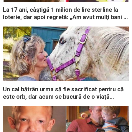
La 17 ani, câştigă 1 milion de lire sterline la
loterie, dar apoi regretă: „Am avut mulţi bani şi
asta mi-a distrus viaţa”
Un cal bătrân urma să fie sacrificat pentru că
este orb, dar acum se bucură de o viaţă
fericită într-un adăpost