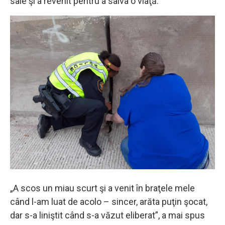
sale şi a revenit pentru a salva o viaţă.
„A scos un miau scurt şi a venit în braţele mele
când l-am luat de acolo – sincer, arăta puţin şocat,
dar s-a liniştit când s-a văzut eliberat”, a mai spus