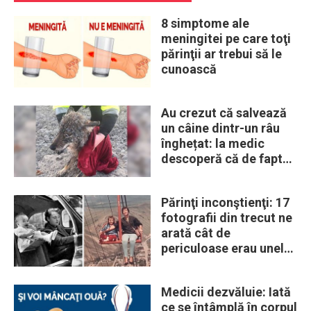
8 simptome ale
meningitei pe care toţi
părinţii ar trebui să le
cunoască
Au crezut că salvează
un câine dintr-un râu
înghețat: la medic
descoperă că de fapt
era un lup
Părinţi inconştienţi: 17
fotografii din trecut ne
arată cât de
periculoase erau unele
„obiceiuri” ale vremii
Medicii dezvăluie: Iată
ce se întâmplă în corpul