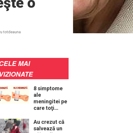
eşte o
tru totdeauna
CELE MAI
VIZIONATE
8 simptome
ale
meningitei pe
care toţi
părinţii ar
trebui să le
Au crezut că
cunoască
salvează un