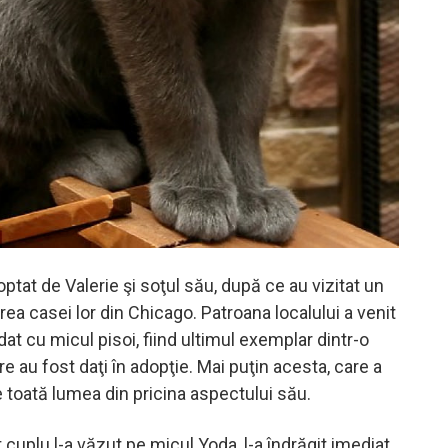
ptat de Valerie şi soţul său, după ce au vizitat un
rea casei lor din Chicago. Patroana localului a venit
t cu micul pisoi, fiind ultimul exemplar dintr-o
re au fost daţi în adopţie. Mai puţin acesta, care a
e toată lumea din pricina aspectului său.
cuplu l-a văzut pe micul Yoda, l-a îndrăgit imediat.