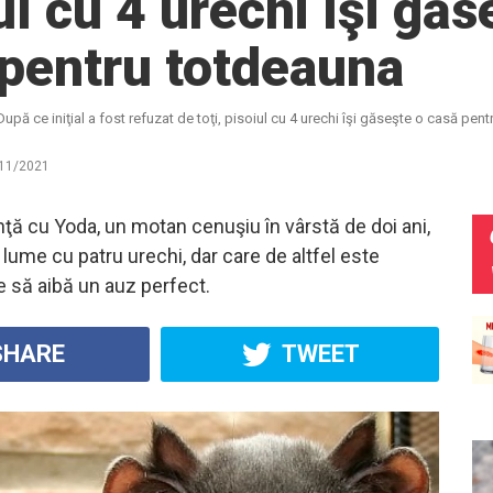
ul cu 4 urechi îşi găs
pentru totdeauna
După ce iniţial a fost refuzat de toţi, pisoiul cu 4 urechi îşi găseşte o casă pen
11/2021
nţă cu Yoda, un motan cenuşiu în vârstă de doi ani,
 lume cu patru urechi, dar care de altfel este
e să aibă un auz perfect.
HARE
TWEET