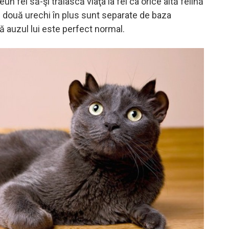
un fel să-şi trăiască viaţa la fel ca orice altă felină
e două urechi în plus sunt separate de baza
că auzul lui este perfect normal.