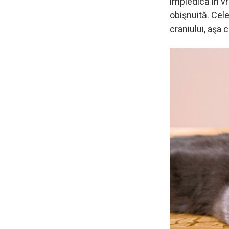
împiedică în vre
obişnuită. Cel
craniului, aşa 