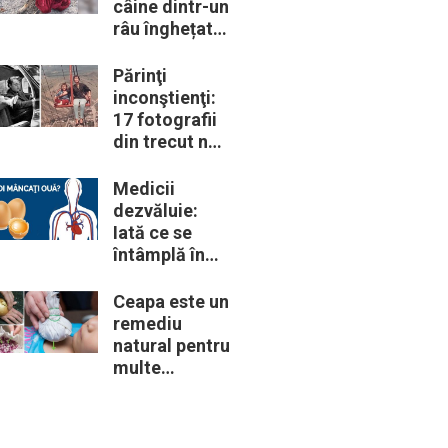
câine dintr-un
râu înghețat:
la medic
descoperă că
Părinţi
de fapt era un
inconştienţi:
lup
17 fotografii
din trecut ne
arată cât de
periculoase
Medicii
erau unele
dezvăluie:
„obiceiuri” ale
Iată ce se
vremii
întâmplă în
corpul nostru
când începem
Ceapa este un
să mâncăm
remediu
câte două
natural pentru
ouă în fiecare
multe
zi
probleme de
sănătate –
Iată 12