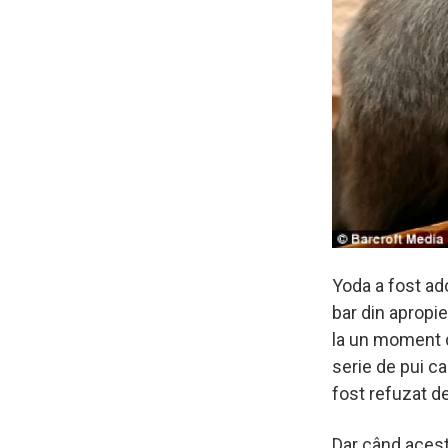
Yoda a fost ado
bar din apropie
la un moment da
serie de pui ca
fost refuzat d
Dar când acest 