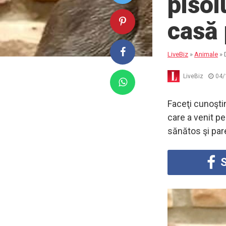
pisoi
casă 
LiveBiz
»
Animale
»
LiveBiz
04/
Faceţi cunoşti
care a venit pe
sănătos şi par
S