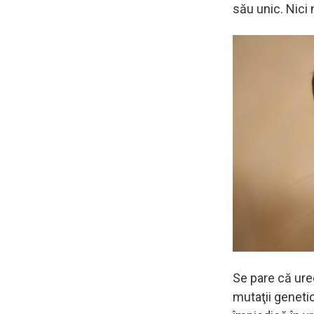
său unic. Nici 
Se pare că urec
mutaţii genetic