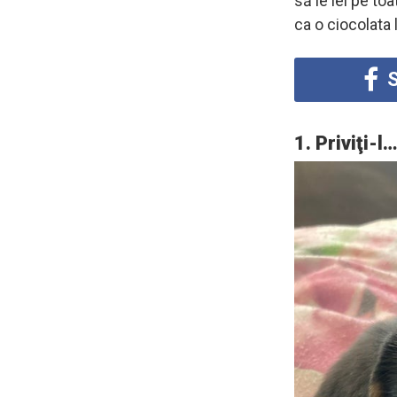
să le iei pe toa
ca o ciocolata 
S
1. Priviţi-l