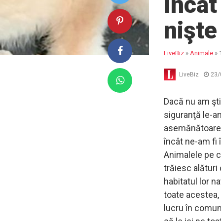
încât
nişte
LiveBiz
»
Animale
»
LiveBiz
23/
Dacă nu am şti
siguranţă le-am
asemănătoare cu
încât ne-am fi 
Animalele pe c
trăiesc alături
habitatul lor n
toate acestea, 
lucru în comun: