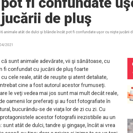
 pot fi confundate uş
 jucării de pluş
16 animale atât de dulci şi blânde încât pot fi confundate uşor cu nişte jucării 
04/2021
 că sunt animale adevărate, vii şi sănătoase, cu
 fi confundat cu jucării de pluş foarte
 cele reale, atât de reuşite şi atent detaliate,
întrebat cine a fost autorul acestor frumuseţi.
are le veţi vedea mai jos sunt mai mult decât reale,
 de oamenii lor preferaţi şi au fost fotografiate în
atural, bucurându-se de viaţa lor de zi cu zi. Cu
protagonistele acestor fotografii irezistibile au un
 sunt atât de dulci, tandre şi gingaşe, încât ai vrea