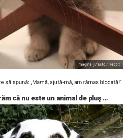
imagine: jufasto / Reddit
re să spună: „Mamă, ajută-mă, am rămas blocată!”
răm că nu este un animal de pluş …