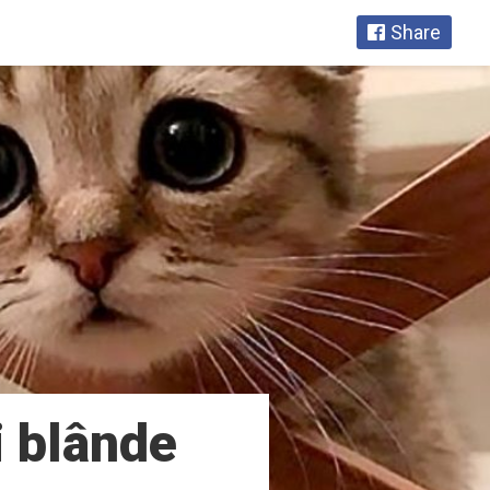
Share
i blânde