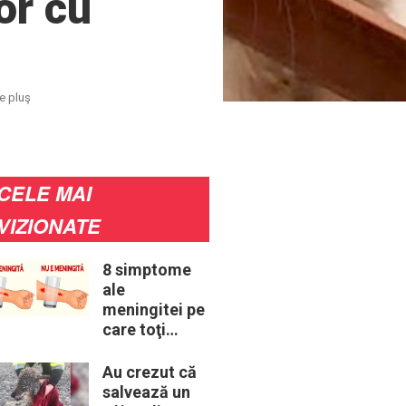
or cu
de pluş
CELE MAI
VIZIONATE
8 simptome
ale
meningitei pe
care toţi
părinţii ar
trebui să le
Au crezut că
cunoască
salvează un