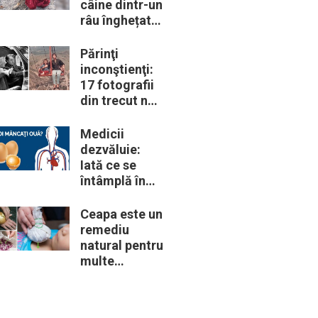
câine dintr-un
râu înghețat:
la medic
descoperă că
Părinţi
de fapt era un
inconştienţi:
lup
17 fotografii
din trecut ne
arată cât de
periculoase
Medicii
erau unele
dezvăluie:
„obiceiuri” ale
Iată ce se
vremii
întâmplă în
corpul nostru
când începem
Ceapa este un
să mâncăm
remediu
câte două
natural pentru
ouă în fiecare
multe
zi
probleme de
sănătate –
Iată 12