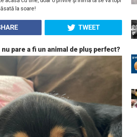
te acasă cu tine; doar o privire şi inima ta se va topi
lăsată la soare!
HARE
TWEET
… nu pare a fi un animal de pluş perfect?