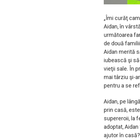
„Îmi curăţ came
Aidan, în vârst
următoarea fami
de două familii 
Aidan merită s
iubească şi să-
vieţii sale. În
mai târziu şi-a
pentru a se ref
Aidan, pe lângă
prin casă, este
supereroii, la f
adoptat, Aidan
ajutor în casă?