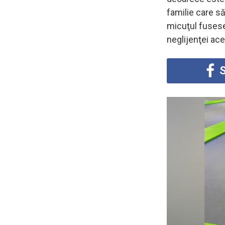
familie care să
micuţul fusese 
neglijenţei ace
S