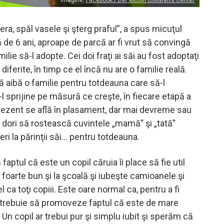
imagine:
Facebook / DePelchin Children’s Center
ra, spăl vasele şi şterg praful”, a spus micuţul
ă de 6 ani, aproape de parcă ar fi vrut să convingă
lie să-l adopte. Cei doi fraţi ai săi au fost adoptaţi
diferite, în timp ce el încă nu are o familie reală.
ă aibă o familie pentru totdeauna care să-l
l sprijine pe măsură ce creşte, în fiecare etapă a
 prezent se află în plasament, dar mai devreme sau
r dori să rostească cuvintele „mamă” şi „tată”
eri la părinţii săi… pentru totdeauna.
 faptul că este un copil căruia îi place să fie util
 foarte bun şi la şcoală şi iubeşte camioanele şi
el ca toţi copiii. Este oare normal ca, pentru a fi
 trebuie să promoveze faptul că este de mare
 Un copil ar trebui pur şi simplu iubit şi sperăm că