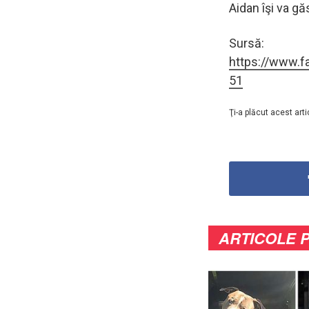
Aidan îşi va g
Sursă:
https://www.
51
Ţi-a plăcut acest arti
ARTICOLE 