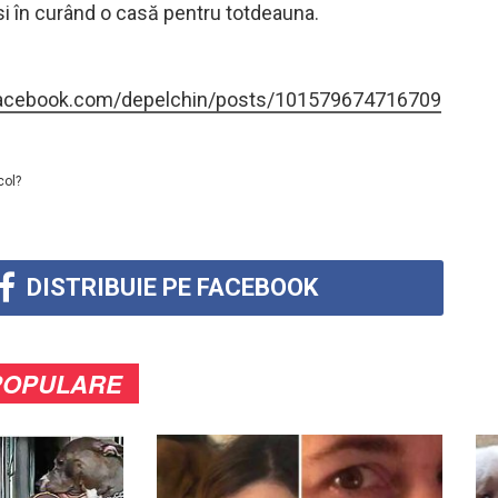
ăsi în curând o casă pentru totdeauna.
facebook.com/depelchin/posts/101579674716709
col?
DISTRIBUIE PE FACEBOOK
POPULARE