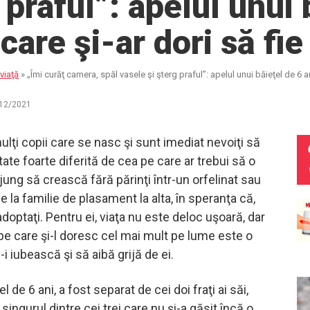
 praful”: apelul unui 
 care şi-ar dori să fi
viaţă
»
„Îmi curăţ camera, spăl vasele şi şterg praful”: apelul unui băieţel de 6 a
12/2021
lţi copii care se nasc şi sunt imediat nevoiţi să
itate foarte diferită de cea pe care ar trebui să o
ajung să crească fără părinţi într-un orfelinat sau
e la familie de plasament la alta, în speranţa că,
i adoptaţi. Pentru ei, viaţa nu este deloc uşoară, dar
 pe care şi-l doresc cel mai mult pe lume este o
-i iubească şi să aibă grijă de ei.
l de 6 ani, a fost separat de cei doi fraţi ai săi,
ingurul dintre cei trei care nu şi-a găsit încă o