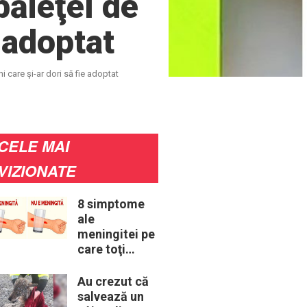
băieţel de
e adoptat
ni care şi-ar dori să fie adoptat
CELE MAI
VIZIONATE
8 simptome
ale
meningitei pe
care toţi
părinţii ar
trebui să le
Au crezut că
cunoască
salvează un