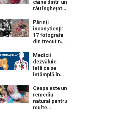
câine dintr-un
râu înghețat:
la medic
descoperă că
Părinţi
de fapt era un
inconştienţi:
lup
17 fotografii
din trecut ne
arată cât de
periculoase
Medicii
erau unele
dezvăluie:
„obiceiuri” ale
Iată ce se
vremii
întâmplă în
corpul nostru
când începem
Ceapa este un
să mâncăm
remediu
câte două
natural pentru
ouă în fiecare
multe
zi
probleme de
sănătate –
Iată 12