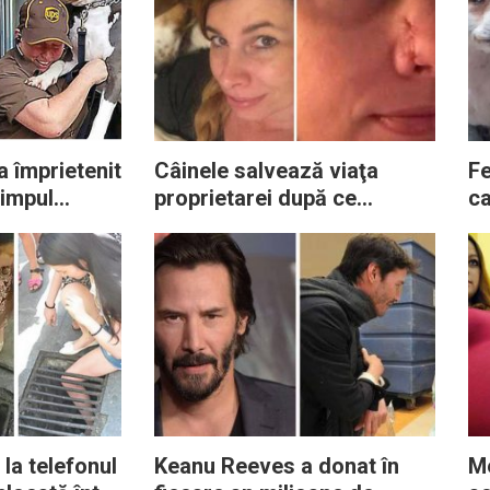
a împrietenit
Câinele salvează viaţa
Fe
timpul
proprietarei după ce
ca
optă după ce
identifică o boală groaznică
lu
a decedat
în nasul acesteia
fă
 la telefonul
Keanu Reeves a donat în
Me