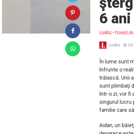
şterg
6 ani
LiveBiz
»
Poveşti de 
LiveBiz
10/
În lume sunt mu
înfrunte o real
trăiască. Unii 
sunt plimbaţi d
într-o zi, vor f
singurul lucru
familie care să
Aidan, un băieţe
deoarece este s