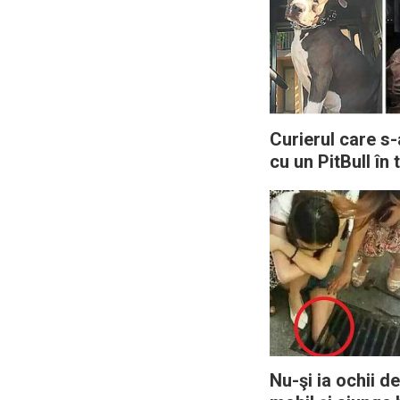
Curierul care s-
cu un PitBull în 
livrărilor, îl ad
proprietara sa 
Nu-şi ia ochii de