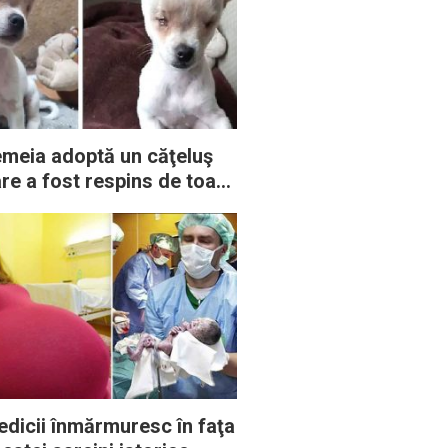
meia adoptă un căţeluş
re a fost respins de toată
mea pentru că s-a născut
ră ochi
dicii înmărmuresc în faţa