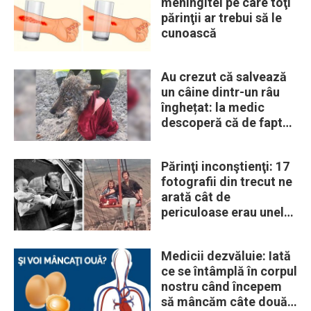
meningitei pe care toţi
părinţii ar trebui să le
cunoască
Au crezut că salvează
un câine dintr-un râu
înghețat: la medic
descoperă că de fapt
era un lup
Părinţi inconştienţi: 17
fotografii din trecut ne
arată cât de
periculoase erau unele
„obiceiuri” ale vremii
Medicii dezvăluie: Iată
ce se întâmplă în corpul
nostru când începem
să mâncăm câte două