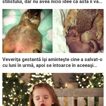
stilistului, dar nu avea nicio idee că asta îi va
schimba complet viaţa
Veveriţa gestantă îşi aminteşte cine a salvat-o
cu luni în urmă, apoi se întoarce în aceeaşi
casă pentru a-şi aduce puii pe lume