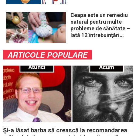
ouă în fiecare zi
Ceapa este un remediu
natural pentru multe
probleme de sănătate –
Iată 12 întrebuinţări
mai puţin ştiute
ARTICOLE POPULARE
Şi-a lăsat barba să crească la recomandarea