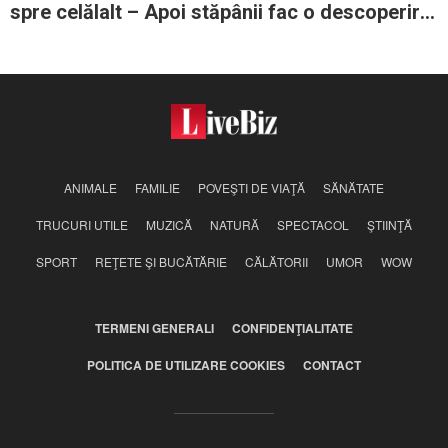
spre celălalt – Apoi stăpânii fac o descoperire
neaşteptată
ANIMALE
FAMILIE
POVEŞTI DE VIAŢĂ
SĂNĂTATE
TRUCURI UTILE
MUZICĂ
NATURĂ
SPECTACOL
ŞTIINŢĂ
SPORT
REŢETE ŞI BUCĂTĂRIE
CĂLĂTORII
UMOR
WOW
TERMENI GENERALI
CONFIDENŢIALITATE
POLITICA DE UTILIZARE COOKIES
CONTACT