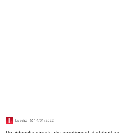
LiveBiz
14/01/2022
Un videoclip simplu, dar emoţionant, distribuit pe