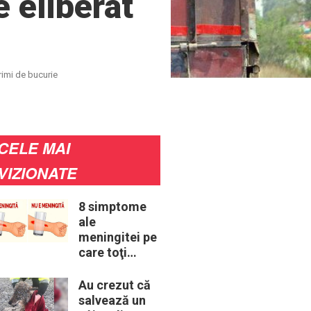
e eliberat
crimi de bucurie
CELE MAI
VIZIONATE
8 simptome
ale
meningitei pe
care toţi
părinţii ar
trebui să le
Au crezut că
cunoască
salvează un