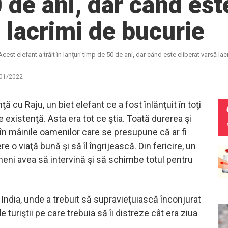
 de ani, dar când est
 lacrimi de bucurie
Acest elefant a trăit în lanţuri timp de 50 de ani, dar când este eliberat varsă la
01/2022
ţă cu Raju, un biet elefant ce a fost înlănţuit în toţi
e existenţă. Asta era tot ce ştia. Toată durerea şi
 în mâinile oamenilor care se presupune că ar fi
ere o viaţă bună şi să îl îngrijească. Din fericire, un
meni avea să intervină şi să schimbe totul pentru
n India, unde a trebuit să supravieţuiască înconjurat
e turiştii pe care trebuia să îi distreze cât era ziua