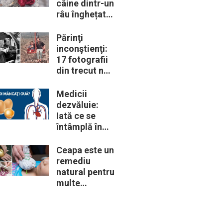
câine dintr-un
râu înghețat:
la medic
descoperă că
Părinţi
de fapt era un
inconştienţi:
lup
17 fotografii
din trecut ne
arată cât de
periculoase
Medicii
erau unele
dezvăluie:
„obiceiuri” ale
Iată ce se
vremii
întâmplă în
corpul nostru
când începem
Ceapa este un
să mâncăm
remediu
câte două
natural pentru
ouă în fiecare
multe
zi
probleme de
sănătate –
Iată 12