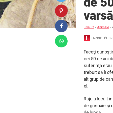
de 50
varsă
LiveBiz
»
Animale
»
LiveBiz
30/
Faceţi cunoştin
cei 50 de ani d
suferinţa erau
trebuit să îi of
alt grup de oa
el.
Raju a locuit î
de gunoaie şi d
de lungă.