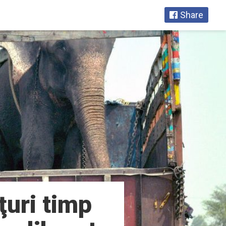
Share
nţuri timp