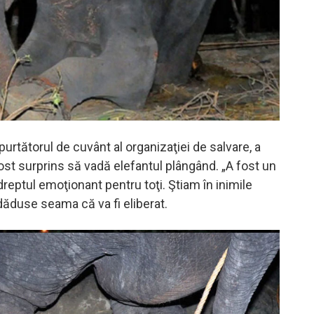
purtătorul de cuvânt al organizaţiei de salvare, a
ost surprins să vadă elefantul plângând. „A fost un
eptul emoţionant pentru toţi. Ştiam în inimile
dăduse seama că va fi eliberat.