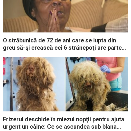
O străbunică de 72 de ani care se lupta din
greu să-şi crească cei 6 strănepoţi are parte
de un miracol de Crăciun
Frizerul deschide în miezul nopţii pentru ajuta
urgent un câine: Ce se ascundea sub blana