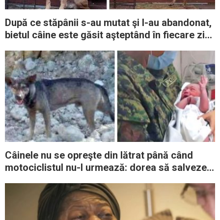
După ce stăpânii s-au mutat şi l-au abandonat,
bietul câine este găsit aşteptând în fiecare zi
pe acelaşi pridvor
Câinele nu se opreşte din lătrat până când
motociclistul nu-l urmează: dorea să salveze
un copil abandonat