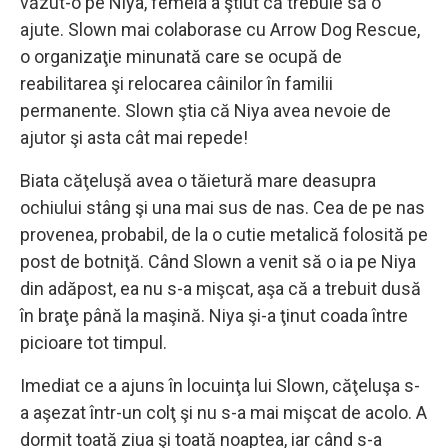
văzut-o pe Niya, femeia a ştiut că trebuie să o
ajute. Slown mai colaborase cu Arrow Dog Rescue,
o organizaţie minunată care se ocupă de
reabilitarea şi relocarea câinilor în familii
permanente. Slown ştia că Niya avea nevoie de
ajutor şi asta cât mai repede!
Biata căţeluşă avea o tăietură mare deasupra
ochiului stâng şi una mai sus de nas. Cea de pe nas
provenea, probabil, de la o cutie metalică folosită pe
post de botniţă. Când Slown a venit să o ia pe Niya
din adăpost, ea nu s-a mişcat, aşa că a trebuit dusă
în braţe până la maşină. Niya şi-a ţinut coada între
picioare tot timpul.
Imediat ce a ajuns în locuinţa lui Slown, căţeluşa s-
a aşezat într-un colţ şi nu s-a mai mişcat de acolo. A
dormit toată ziua şi toată noaptea, iar când s-a