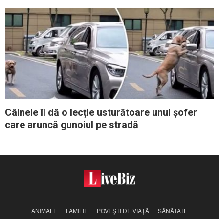
încâlcită 3 ore mai târziu?
Câinele îi dă o lecție usturătoare unui șofer
care aruncă gunoiul pe stradă
ANIMALE
FAMILIE
POVEŞTI DE VIAŢĂ
SĂNĂTATE