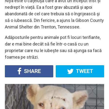
Niya este o căţeluşă care a avut un început trist și
nedrept în viață. Ea a fost grav abuzată și apoi
abandonată de cel care trebuia să o îngrijească şi
să o iubească. Din fericire, a ajuns la Gibson County
Animal Shelter din Trenton, Tennessee.
Adăposturile pentru animale pot fi locuri terifiante,
dar e mai bine decât să fie într-o casă cu un
proprietar care nu le iubeşte sau să ajunga sa facă
foamea pe străzi.
SHARE
TWEET