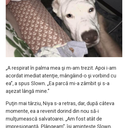
„A respirat în palma mea şi m-am trezit. Apoi i-am
acordat imediat atenţie, mângâind-o şi vorbind cu
ea”, a spus Slown. „Ea parcă mi-a zâmbit şi s-a
aşezat lângă mine.”
Puţin mai târziu, Niya s-a retras, dar, după câteva
momente, ea a revenit dorind din nou să-i
mulţumească salvatoarei. „Am fost atât de
impresionantă. Plângeam”, îşi aminteşte Slown.