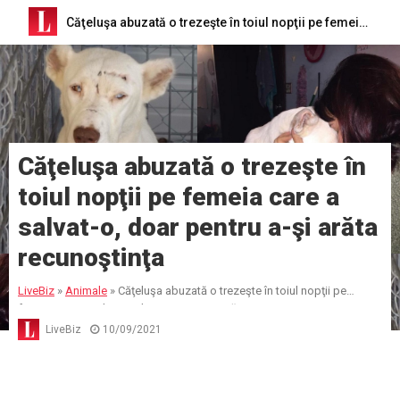
Căţeluşa abuzată o trezeşte în toiul nopţii pe femeia care a salvat-o, doar pentru a-şi arăta recunoştinţa
Căţeluşa abuzată o trezeşte în
toiul nopţii pe femeia care a
salvat-o, doar pentru a-şi arăta
recunoştinţa
LiveBiz
»
Animale
»
Căţeluşa abuzată o trezeşte în toiul nopţii pe
femeia care a salvat-o, doar pentru a-şi arăta recunoştinţa
LiveBiz
10/09/2021