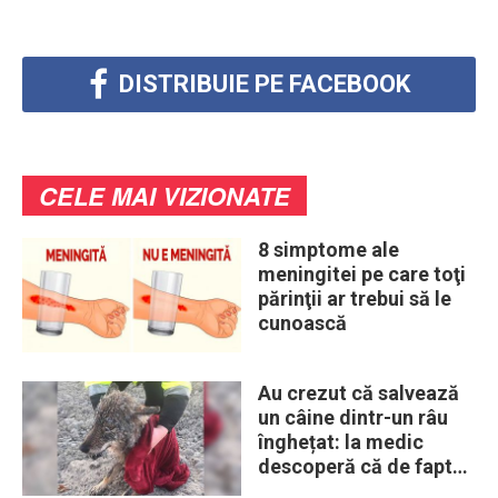
DISTRIBUIE PE FACEBOOK
CELE MAI VIZIONATE
8 simptome ale
meningitei pe care toţi
părinţii ar trebui să le
cunoască
Au crezut că salvează
un câine dintr-un râu
înghețat: la medic
descoperă că de fapt
era un lup