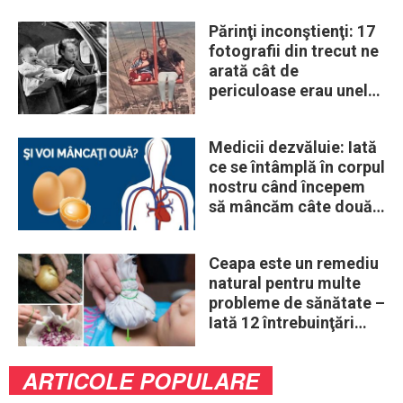
Părinţi inconştienţi: 17
fotografii din trecut ne
arată cât de
periculoase erau unele
„obiceiuri” ale vremii
Medicii dezvăluie: Iată
ce se întâmplă în corpul
nostru când începem
să mâncăm câte două
ouă în fiecare zi
Ceapa este un remediu
natural pentru multe
probleme de sănătate –
Iată 12 întrebuinţări
mai puţin ştiute
ARTICOLE POPULARE