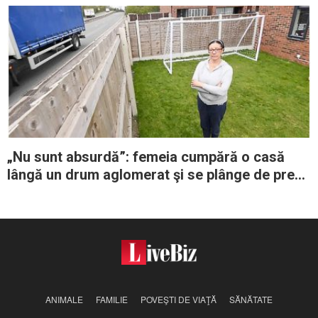
„Nu sunt absurdă”: femeia cumpără o casă
lângă un drum aglomerat şi se plânge de prea
mult zgomot de la maşini
ANIMALE
FAMILIE
POVEŞTI DE VIAŢĂ
SĂNĂTATE