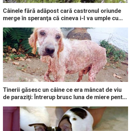
Câinele fără adăpost cară castronul oriunde
merge în speranţa că cineva i-l va umple cu
mâncare
Tinerii găsesc un câine ce era mâncat de viu
de paraziţi: Întrerup brusc luna de miere pentru
a-l salva