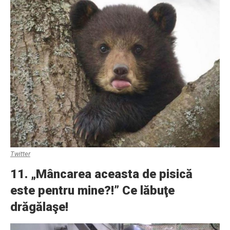
Twitter
11. „Mâncarea aceasta de pisică
este pentru mine?!” Ce lăbuţe
drăgălaşe!