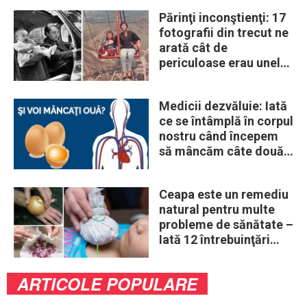
Părinţi inconştienţi: 17
fotografii din trecut ne
arată cât de
periculoase erau unele
„obiceiuri” ale vremii
Medicii dezvăluie: Iată
ce se întâmplă în corpul
nostru când începem
să mâncăm câte două
ouă în fiecare zi
Ceapa este un remediu
natural pentru multe
probleme de sănătate –
Iată 12 întrebuinţări
mai puţin ştiute
ARTICOLE POPULARE