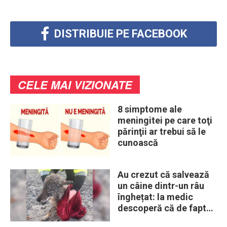
DISTRIBUIE PE FACEBOOK
CELE MAI VIZIONATE
8 simptome ale
meningitei pe care toţi
părinţii ar trebui să le
cunoască
Au crezut că salvează
un câine dintr-un râu
înghețat: la medic
descoperă că de fapt
era un lup