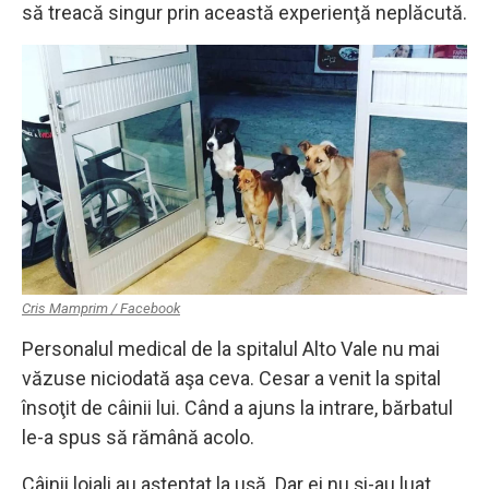
să treacă singur prin această experienţă neplăcută.
Cris Mamprim / Facebook
Personalul medical de la spitalul Alto Vale nu mai
văzuse niciodată aşa ceva. Cesar a venit la spital
însoţit de câinii lui. Când a ajuns la intrare, bărbatul
le-a spus să rămână acolo.
Câinii loiali au aşteptat la uşă. Dar ei nu şi-au luat