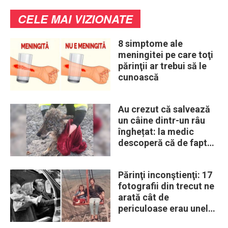
CELE MAI VIZIONATE
8 simptome ale
meningitei pe care toţi
părinţii ar trebui să le
cunoască
Au crezut că salvează
un câine dintr-un râu
înghețat: la medic
descoperă că de fapt
era un lup
Părinţi inconştienţi: 17
fotografii din trecut ne
arată cât de
periculoase erau unele
„obiceiuri” ale vremii