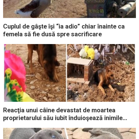
Cuplul de gâşte îşi “ia adio” chiar înainte ca
femela să fie dusă spre sacrificare
Reacţia unui câine devastat de moartea
proprietarului său iubit înduioşează inimile
tuturor