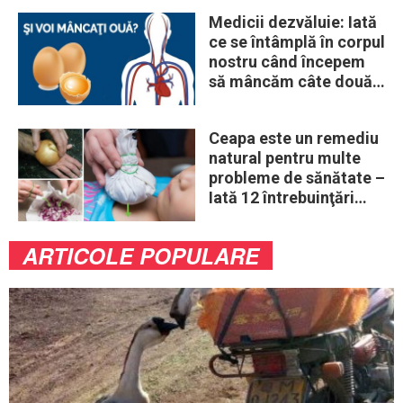
Medicii dezvăluie: Iată
ce se întâmplă în corpul
nostru când începem
să mâncăm câte două
ouă în fiecare zi
Ceapa este un remediu
natural pentru multe
probleme de sănătate –
Iată 12 întrebuinţări
mai puţin ştiute
ARTICOLE POPULARE