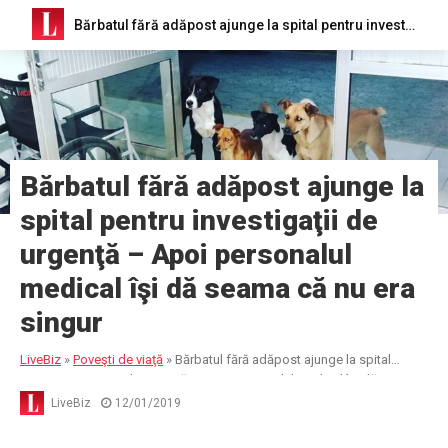
Bărbatul fără adăpost ajunge la spital pentru investigaţii de urgenţă – Apoi personalul medical îşi dă seama că nu era singur
Bărbatul fără adăpost ajunge la
spital pentru investigaţii de
urgenţă – Apoi personalul
medical îşi dă seama că nu era
singur
LiveBiz
»
Poveşti de viaţă
»
Bărbatul fără adăpost ajunge la spital
pentru investigaţii de urgenţă – Apoi personalul medical îşi dă seama
că nu era singur
LiveBiz
12/01/2019