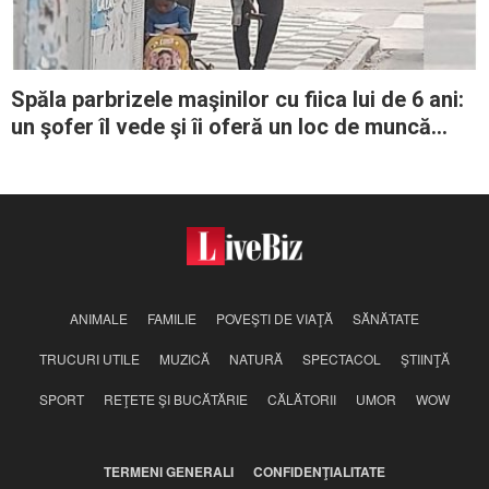
Spăla parbrizele maşinilor cu fiica lui de 6 ani:
un şofer îl vede şi îi oferă un loc de muncă
stabil
ANIMALE
FAMILIE
POVEŞTI DE VIAŢĂ
SĂNĂTATE
TRUCURI UTILE
MUZICĂ
NATURĂ
SPECTACOL
ŞTIINŢĂ
SPORT
REŢETE ŞI BUCĂTĂRIE
CĂLĂTORII
UMOR
WOW
TERMENI GENERALI
CONFIDENŢIALITATE