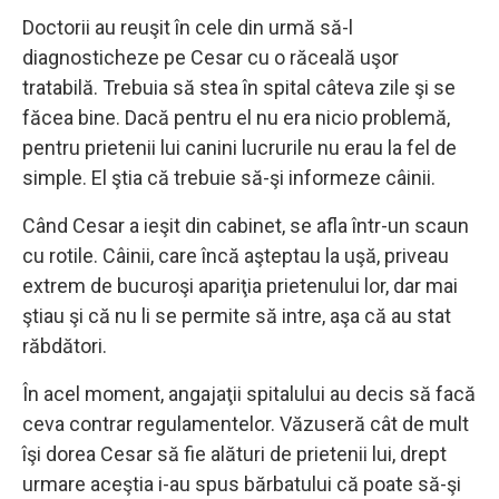
Doctorii au reuşit în cele din urmă să-l
diagnosticheze pe Cesar cu o răceală uşor
tratabilă. Trebuia să stea în spital câteva zile şi se
făcea bine. Dacă pentru el nu era nicio problemă,
pentru prietenii lui canini lucrurile nu erau la fel de
simple. El ştia că trebuie să-şi informeze câinii.
Când Cesar a ieşit din cabinet, se afla într-un scaun
cu rotile. Câinii, care încă aşteptau la uşă, priveau
extrem de bucuroşi apariţia prietenului lor, dar mai
ştiau şi că nu li se permite să intre, aşa că au stat
răbdători.
În acel moment, angajaţii spitalului au decis să facă
ceva contrar regulamentelor. Văzuseră cât de mult
îşi dorea Cesar să fie alături de prietenii lui, drept
urmare aceştia i-au spus bărbatului că poate să-şi