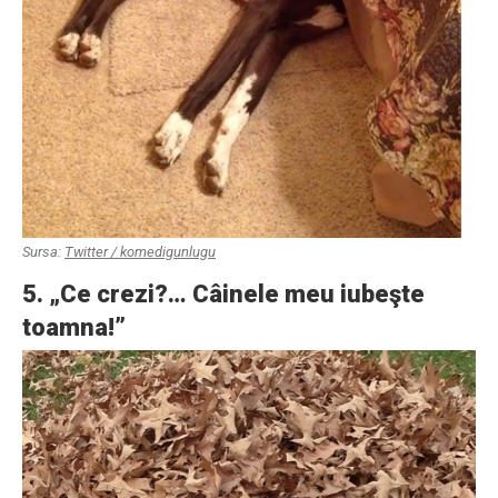
Sursa:
Twitter / komedigunlugu
5. „Ce crezi?… Câinele meu iubeşte
toamna!”