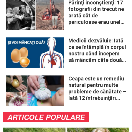
Părinţi inconştienţi: 17
fotografii din trecut ne
arată cât de
periculoase erau unele
„obiceiuri” ale vremii
Medicii dezvăluie: Iată
ce se întâmplă în corpul
nostru când începem
să mâncăm câte două
ouă în fiecare zi
Ceapa este un remediu
natural pentru multe
probleme de sănătate –
Iată 12 întrebuinţări
mai puţin ştiute
ARTICOLE POPULARE