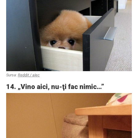
Sursa:
Reddit / aIec
14. „Vino aici, nu-ţi fac nimic…”