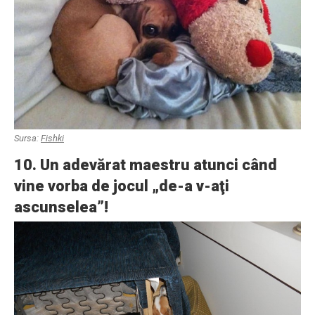
Sursa:
Fishki
10. Un adevărat maestru atunci când
vine vorba de jocul „de-a v-aţi
ascunselea”!