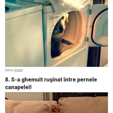
Sursa:
Imgur
8. S-a ghemuit ruşinat între pernele
canapelei!