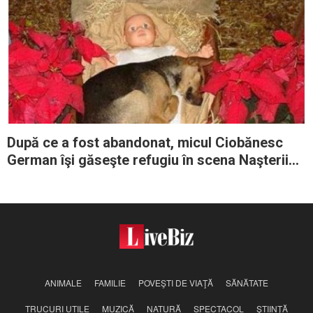
După ce a fost abandonat, micul Ciobănesc
German îşi găseşte refugiu în scena Naşterii
Domnului
ANIMALE
FAMILIE
POVEŞTI DE VIAŢĂ
SĂNĂTATE
TRUCURI UTILE
MUZICĂ
NATURĂ
SPECTACOL
ŞTIINŢĂ