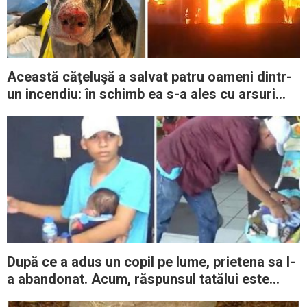
Această căţeluşă a salvat patru oameni dintr-
un incendiu: în schimb ea s-a ales cu arsuri
grave
După ce a adus un copil pe lume, prietena sa l-
a abandonat. Acum, răspunsul tatălui este
aplaudat de o lume întreagă