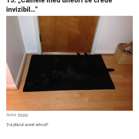
15. „Câinele meu uneori se crede
invizibil…”
Sursa:
Imgur
Ţi-a plăcut acest articol?