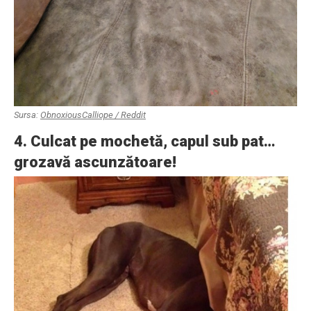
Sursa:
ObnoxiousCalliope / Reddit
4. Culcat pe mochetă, capul sub pat…
grozavă ascunzătoare!