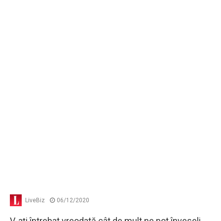
LiveBiz
06/12/2020
V-aţi întrebat vreodată cât de mult ne pot înveseli