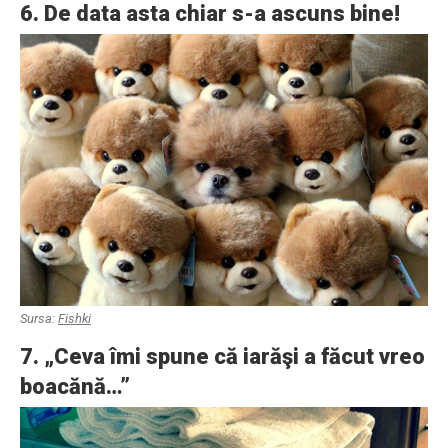
6. De data asta chiar s-a ascuns bine!
Sursa:
Fishki
7. „Ceva îmi spune că iarăşi a făcut vreo
boacănă…”