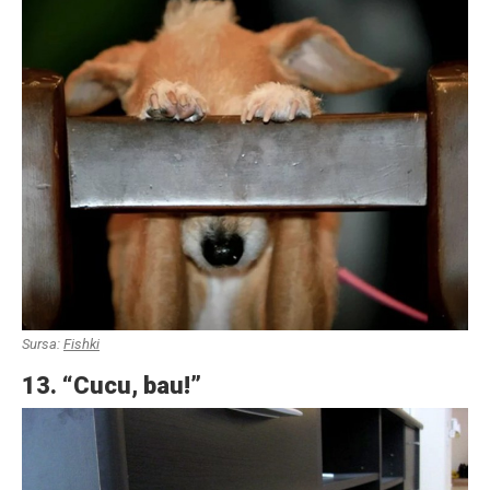
Sursa:
Fishki
13. “Cucu, bau!”