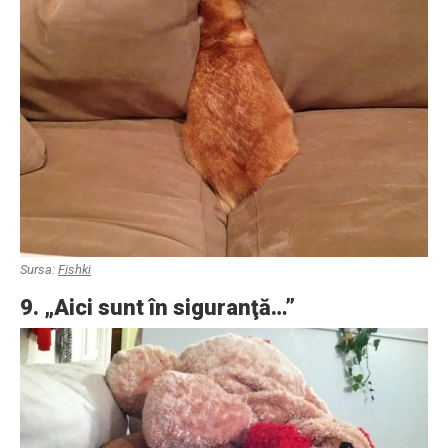
Sursa:
Fishki
9. „Aici sunt în siguranţă…”