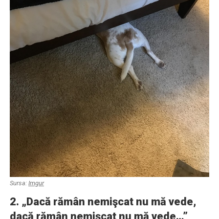
Sursa:
Imgur
2. „Dacă rămân nemişcat nu mă vede,
dacă rămân nemişcat nu mă vede…”