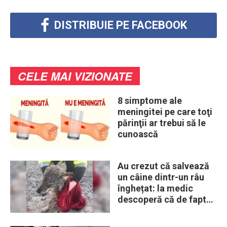
DISTRIBUIE PE FACEBOOK
CELE MAI VIZIONATE
8 simptome ale
meningitei pe care toţi
părinţii ar trebui să le
cunoască
Au crezut că salvează
un câine dintr-un râu
înghețat: la medic
descoperă că de fapt
era un lup