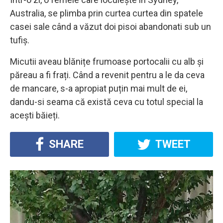
Australia, se plimba prin curtea curtea din spatele
casei sale când a văzut doi pisoi abandonati sub un
tufiș.
Micutii aveau blănițe frumoase portocalii cu alb și
păreau a fi frați. Când a revenit pentru a le da ceva
de mancare, s-a apropiat puțin mai mult de ei,
dandu-si seama că există ceva cu totul special la
acești băieți.
SHARE
TWEET