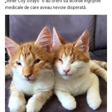
„Inner City Strays” s-au oferit să acorde îngrijirile
medicale de care aveau nevoie disperată.