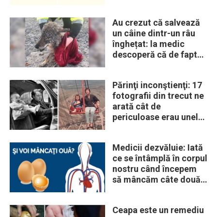
Au crezut că salvează
un câine dintr-un râu
înghețat: la medic
descoperă că de fapt
era un lup
Părinţi inconştienţi: 17
fotografii din trecut ne
arată cât de
periculoase erau unele
„obiceiuri” ale vremii
Medicii dezvăluie: Iată
ce se întâmplă în corpul
nostru când începem
să mâncăm câte două
ouă în fiecare zi
Ceapa este un remediu