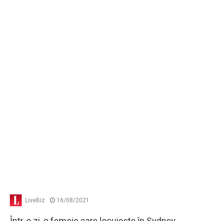
LiveBiz
16/08/2021
Într-o zi, o femeie care locuiește în Sydney,