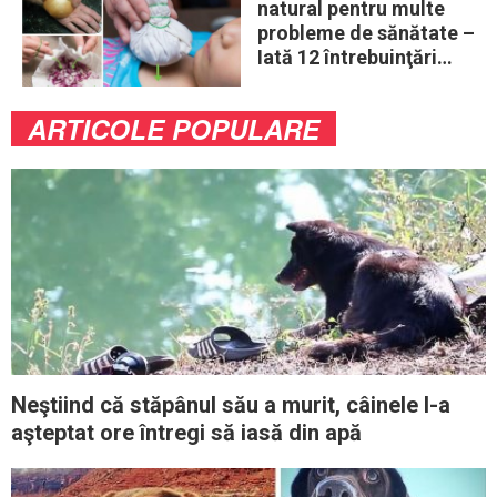
natural pentru multe
probleme de sănătate –
Iată 12 întrebuinţări
mai puţin ştiute
ARTICOLE POPULARE
Neştiind că stăpânul său a murit, câinele l-a
aşteptat ore întregi să iasă din apă