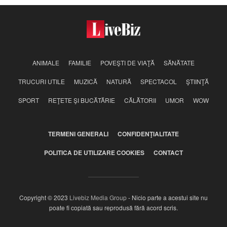
ANIMALE
FAMILIE
POVEŞTI DE VIAŢĂ
SĂNĂTATE
TRUCURI UTILE
MUZICĂ
NATURĂ
SPECTACOL
ŞTIINŢĂ
SPORT
REŢETE ŞI BUCĂTĂRIE
CĂLĂTORII
UMOR
WOW
TERMENI GENERALI
CONFIDENŢIALITATE
POLITICA DE UTILIZARE COOKIES
CONTACT
Copyright © 2023
Livebiz Media Group
- Nicio parte a acestui site nu
poate fi copiată sau reprodusă fără acord scris.