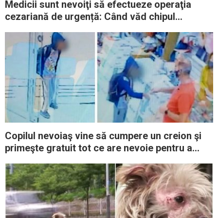
Medicii sunt nevoiţi să efectueze operaţia
cezariană de urgență: Când văd chipul
copilului, întreaga sală amuţeşte
Copilul nevoiaş vine să cumpere un creion şi
primeşte gratuit tot ce are nevoie pentru a
studia