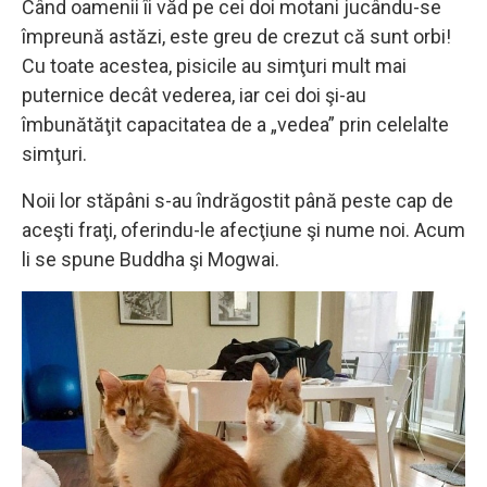
Când oamenii îi văd pe cei doi motani jucându-se
împreună astăzi, este greu de crezut că sunt orbi!
Cu toate acestea, pisicile au simţuri mult mai
puternice decât vederea, iar cei doi şi-au
îmbunătăţit capacitatea de a „vedea” prin celelalte
simţuri.
Noii lor stăpâni s-au îndrăgostit până peste cap de
aceşti fraţi, oferindu-le afecţiune şi nume noi. Acum
li se spune Buddha şi Mogwai.