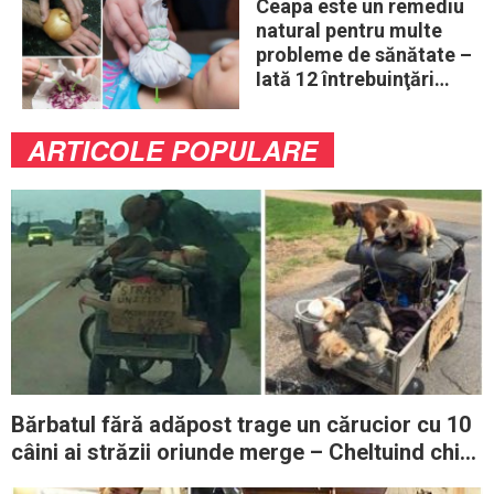
Ceapa este un remediu
natural pentru multe
probleme de sănătate –
Iată 12 întrebuinţări
mai puţin ştiute
ARTICOLE POPULARE
Bărbatul fără adăpost trage un cărucior cu 10
câini ai străzii oriunde merge – Cheltuind chiar
şi ultimii bani pentru a-i ajuta