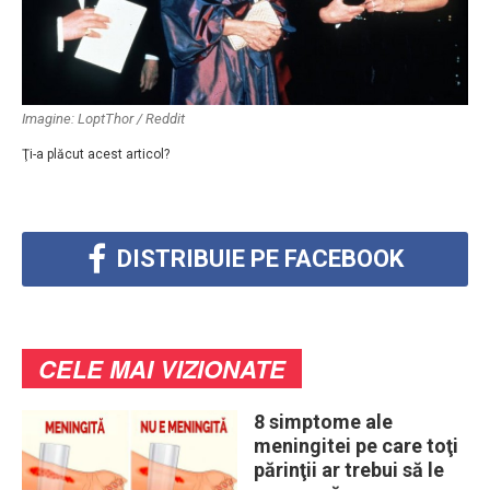
Imagine: LoptThor / Reddit
Ţi-a plăcut acest articol?
DISTRIBUIE PE FACEBOOK
CELE MAI VIZIONATE
8 simptome ale
meningitei pe care toţi
părinţii ar trebui să le