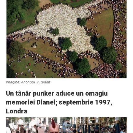
Imagine: AnonSBF / Reddit
Un tânăr punker aduce un omagiu
memoriei Dianei; septembrie 1997,
Londra