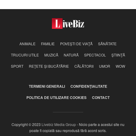
ANIMALE
FAMILIE
POVEŞTI DE VIAŢĂ
SĂNĂTATE
TRUCURI UTILE
MUZICĂ
NATURĂ
SPECTACOL
ŞTIINŢĂ
SPORT
REŢETE ŞI BUCĂTĂRIE
CĂLĂTORII
UMOR
WOW
TERMENI GENERALI
CONFIDENŢIALITATE
POLITICA DE UTILIZARE COOKIES
CONTACT
Copyright © 2023
Livebiz Media Group
- Nicio parte a acestui site nu
poate fi copiată sau reprodusă fără acord scris.