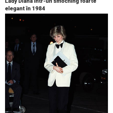
Lady Diana într-un smoching foarte
elegant în 1984