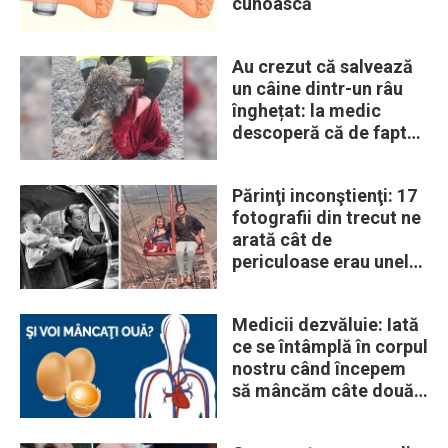
cunoască
Au crezut că salvează
un câine dintr-un râu
înghețat: la medic
descoperă că de fapt
era un lup
Părinţi inconştienţi: 17
fotografii din trecut ne
arată cât de
periculoase erau unele
„obiceiuri” ale vremii
Medicii dezvăluie: Iată
ce se întâmplă în corpul
nostru când începem
să mâncăm câte două
ouă în fiecare zi