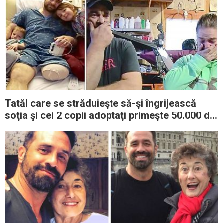
Tatăl care se străduieşte să-şi îngrijească
soţia şi cei 2 copii adoptaţi primeşte 50.000 de
dolari de Secret Santa