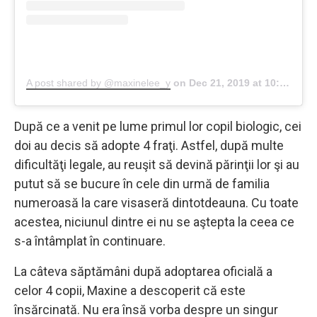
A post shared by @maxinelee_y
on
Dec 21, 2019 at 10:32am PST
După ce a venit pe lume primul lor copil biologic, cei
doi au decis să adopte 4 fraţi. Astfel, după multe
dificultăţi legale, au reuşit să devină părinţii lor şi au
putut să se bucure în cele din urmă de familia
numeroasă la care visaseră dintotdeauna. Cu toate
acestea, niciunul dintre ei nu se aştepta la ceea ce
s-a întâmplat în continuare.
La câteva săptămâni după adoptarea oficială a
celor 4 copii, Maxine a descoperit că este
însărcinată. Nu era însă vorba despre un singur