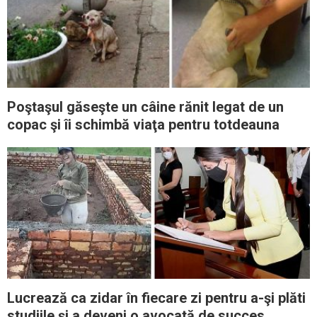
Poştaşul găseşte un câine rănit legat de un
copac şi îi schimbă viaţa pentru totdeauna
Lucrează ca zidar în fiecare zi pentru a-şi plăti
studiile şi a deveni o avocată de succes