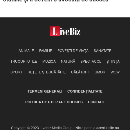
ANIMALE
FAMILIE
POVEŞTI DE VIAŢĂ
SĂNĂTATE
TRUCURI UTILE
MUZICĂ
NATURĂ
SPECTACOL
ŞTIINŢĂ
SPORT
REŢETE ŞI BUCĂTĂRIE
CĂLĂTORII
UMOR
WOW
TERMENI GENERALI
CONFIDENŢIALITATE
POLITICA DE UTILIZARE COOKIES
CONTACT
Copyright © 2023
Livebiz Media Group
- Nicio parte a acestui site nu