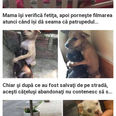
Mama îşi verifică fetiţa, apoi porneşte filmarea
atunci când își dă seama că patrupedul
dormea cu ea
Chiar şi după ce au fost salvaţi de pe stradă,
aceşti căţeluşi abandonaţi nu contenesc să se
îmbrăţişeze