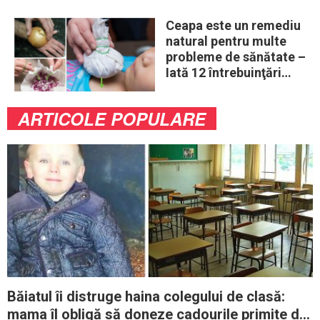
Ceapa este un remediu
natural pentru multe
probleme de sănătate –
Iată 12 întrebuinţări
mai puţin ştiute
ARTICOLE POPULARE
Băiatul îi distruge haina colegului de clasă:
mama îl obligă să doneze cadourile primite de