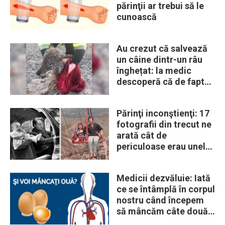
părinţii ar trebui să le
cunoască
Au crezut că salvează
un câine dintr-un râu
înghețat: la medic
descoperă că de fapt
era un lup
Părinţi inconştienţi: 17
fotografii din trecut ne
arată cât de
periculoase erau unele
„obiceiuri” ale vremii
Medicii dezvăluie: Iată
ce se întâmplă în corpul
nostru când începem
să mâncăm câte două
ouă în fiecare zi