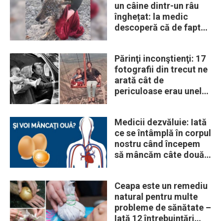
un câine dintr-un râu
înghețat: la medic
descoperă că de fapt
era un lup
Părinţi inconştienţi: 17
fotografii din trecut ne
arată cât de
periculoase erau unele
„obiceiuri” ale vremii
Medicii dezvăluie: Iată
ce se întâmplă în corpul
nostru când începem
să mâncăm câte două
ouă în fiecare zi
Ceapa este un remediu
natural pentru multe
probleme de sănătate –
Iată 12 întrebuinţări