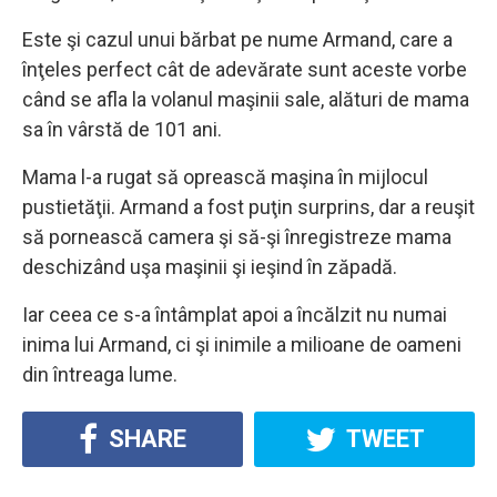
Este şi cazul unui bărbat pe nume Armand, care a
înţeles perfect cât de adevărate sunt aceste vorbe
când se afla la volanul maşinii sale, alături de mama
sa în vârstă de 101 ani.
Mama l-a rugat să oprească maşina în mijlocul
pustietăţii. Armand a fost puţin surprins, dar a reuşit
să pornească camera şi să-şi înregistreze mama
deschizând uşa maşinii şi ieşind în zăpadă.
Iar ceea ce s-a întâmplat apoi a încălzit nu numai
inima lui Armand, ci şi inimile a milioane de oameni
din întreaga lume.
SHARE
TWEET