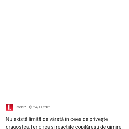
LiveBiz
24/11/2021
Nu există limită de vârstă în ceea ce priveşte
dragostea, fericirea şi reacţiile copilăreşti de uimire.