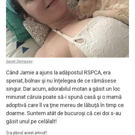
Sarah Dempsey
Când Jamie a ajuns la adăpostul RSPCA, era
speriat, bolnav şi nu înţelegea de ce rămăsese
singur. Dar acum, adorabilul motan a găsit un loc
minunat căruia poate să-i spună casă şi o mamă
adoptivă care îl va ţine mereu de lăbuţă în timp ce
doarme. Suntem atât de bucuroşi că cei doi s-au
găsit unul pe celălalt!
Ţi-a plăcut acest articol?