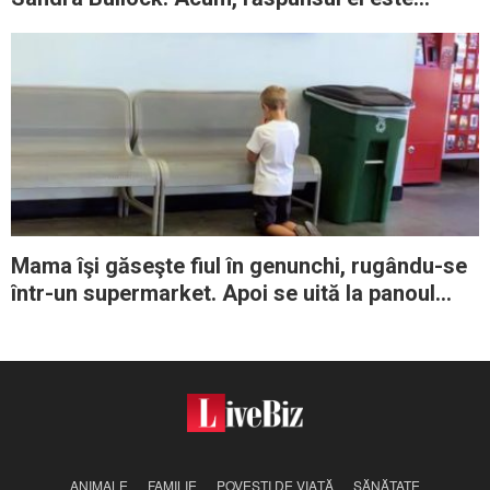
aplaudat de o lume întreagă
Mama îşi găseşte fiul în genunchi, rugându-se
într-un supermarket. Apoi se uită la panoul
albastru de pe perete şi oftează adânc
ANIMALE
FAMILIE
POVEŞTI DE VIAŢĂ
SĂNĂTATE