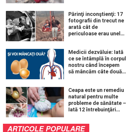
era un lup
Părinţi inconştienţi: 17
fotografii din trecut ne
arată cât de
periculoase erau unele
„obiceiuri” ale vremii
Medicii dezvăluie: Iată
ce se întâmplă în corpul
nostru când începem
să mâncăm câte două
ouă în fiecare zi
Ceapa este un remediu
natural pentru multe
probleme de sănătate –
Iată 12 întrebuinţări
mai puţin ştiute
ARTICOLE POPULARE