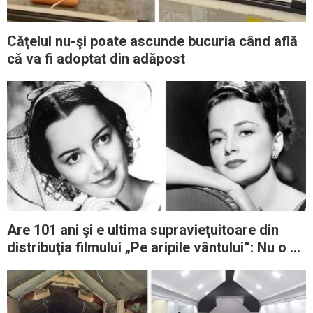
Căţelul nu-şi poate ascunde bucuria când află
că va fi adoptat din adăpost
Are 101 ani şi e ultima supravieţuitoare din
distribuţia filmului „Pe aripile vântului”: Nu o să
vă vină să credeţi cum arată ea astăzi