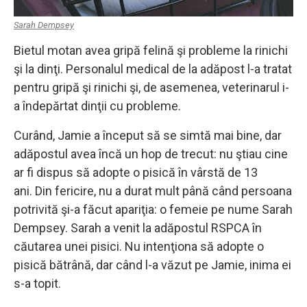
Sarah Dempsey
Bietul motan avea gripă felină şi probleme la rinichi
şi la dinţi. Personalul medical de la adăpost l-a tratat
pentru gripă şi rinichi şi, de asemenea, veterinarul i-
a îndepărtat dinţii cu probleme.
Curând, Jamie a început să se simtă mai bine, dar
adăpostul avea încă un hop de trecut: nu ştiau cine
ar fi dispus să adopte o pisică în vârstă de 13
ani. Din fericire, nu a durat mult până când persoana
potrivită şi-a făcut apariţia: o femeie pe nume Sarah
Dempsey. Sarah a venit la adăpostul RSPCA în
căutarea unei pisici. Nu intenţiona să adopte o
pisică bătrână, dar când l-a văzut pe Jamie, inima ei
s-a topit.