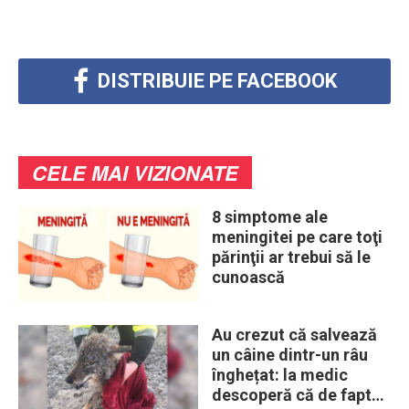
DISTRIBUIE PE FACEBOOK
CELE MAI VIZIONATE
8 simptome ale
meningitei pe care toţi
părinţii ar trebui să le
cunoască
Au crezut că salvează
un câine dintr-un râu
înghețat: la medic
descoperă că de fapt