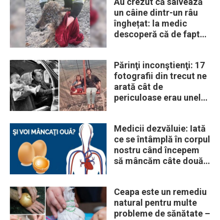
Au crezut că salvează
un câine dintr-un râu
înghețat: la medic
descoperă că de fapt
era un lup
Părinţi inconştienţi: 17
fotografii din trecut ne
arată cât de
periculoase erau unele
„obiceiuri” ale vremii
Medicii dezvăluie: Iată
ce se întâmplă în corpul
nostru când începem
să mâncăm câte două
ouă în fiecare zi
Ceapa este un remediu
natural pentru multe
probleme de sănătate –