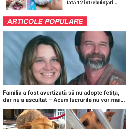
Iată 12 întrebuinţări
mai puţin ştiute
ARTICOLE POPULARE
Familia a fost avertizată să nu adopte fetiţa,
dar nu a ascultat – Acum lucrurile nu vor mai fi
niciodată la fel