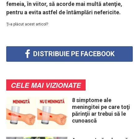
femeia, în viitor, să acorde mai multă atenţie,
pentru a evita astfel de întâmplări nefericite.
Ţi-a plăcut acest articol?
DISTRIBUIE PE FACEBOOK
CELE MAI VIZIONATE
8 simptome ale
meningitei pe care toţi
părinţii ar trebui să le
cunoască