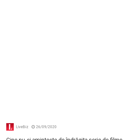
LiveBiz
26/09/2020
Cine nu-şi aminteşte de îndrăgita serie de filme