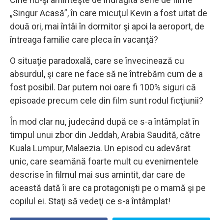
„Singur Acasă”, în care micuţul Kevin a fost uitat de
două ori, mai întâi în dormitor şi apoi la aeroport, de
întreaga familie care pleca în vacanţă?
O situaţie paradoxală, care se învecinează cu
absurdul, şi care ne face să ne întrebăm cum de a
fost posibil. Dar putem noi oare fi 100% siguri că
episoade precum cele din film sunt rodul ficţiunii?
În mod clar nu, judecând după ce s-a întâmplat în
timpul unui zbor din Jeddah, Arabia Saudită, către
Kuala Lumpur, Malaezia. Un episod cu adevărat
unic, care seamănă foarte mult cu evenimentele
descrise în filmul mai sus amintit, dar care de
această dată îi are ca protagonişti pe o mamă şi pe
copilul ei. Staţi să vedeţi ce s-a întâmplat!