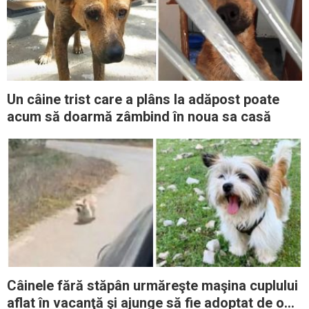
Un câine trist care a plâns la adăpost poate
acum să doarmă zâmbind în noua sa casă
Câinele fără stăpân urmăreşte maşina cuplului
aflat în vacanţă şi ajunge să fie adoptat de o