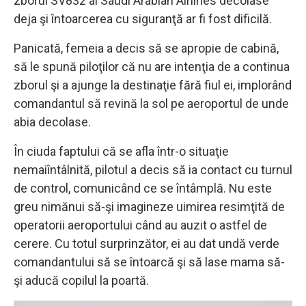
zborul SV832 al Saudi Arabian Airlines decolase
deja şi întoarcerea cu siguranţă ar fi fost dificilă.
Panicată, femeia a decis să se apropie de cabină,
să le spună piloţilor că nu are intenţia de a continua
zborul şi a ajunge la destinaţie fără fiul ei, implorând
comandantul să revină la sol pe aeroportul de unde
abia decolase.
În ciuda faptului că se afla într-o situaţie
nemaiîntâlnită, pilotul a decis să ia contact cu turnul
de control, comunicând ce se întâmplă. Nu este
greu nimănui să-şi imagineze uimirea resimţită de
operatorii aeroportului când au auzit o astfel de
cerere. Cu totul surprinzător, ei au dat undă verde
comandantului să se întoarcă şi să lase mama să-
şi aducă copilul la poartă.