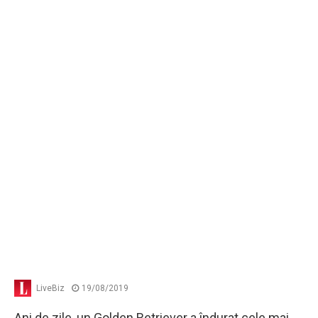
LiveBiz
19/08/2019
Ani de zile, un Golden Retriever a îndurat cele mai