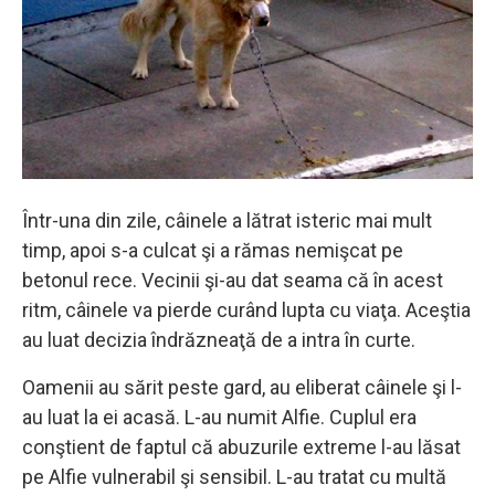
Într-una din zile, câinele a lătrat isteric mai mult
timp, apoi s-a culcat şi a rămas nemişcat pe
betonul rece. Vecinii şi-au dat seama că în acest
ritm, câinele va pierde curând lupta cu viaţa. Aceştia
au luat decizia îndrăzneaţă de a intra în curte.
Oamenii au sărit peste gard, au eliberat câinele şi l-
au luat la ei acasă. L-au numit Alfie. Cuplul era
conştient de faptul că abuzurile extreme l-au lăsat
pe Alfie vulnerabil şi sensibil. L-au tratat cu multă