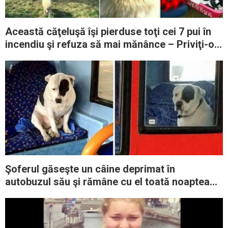
Această căţeluşă îşi pierduse toţi cei 7 pui în
incendiu şi refuza să mai mănânce – Priviţi-o
când întâlneşte alţi căţei orfani
Şoferul găseşte un câine deprimat în
autobuzul său şi rămâne cu el toată noaptea
până când identifică proprietarul