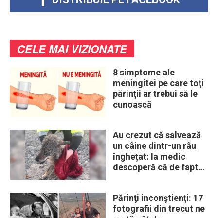
CELE MAI VIZIONATE
8 simptome ale
meningitei pe care toţi
părinţii ar trebui să le
cunoască
Au crezut că salvează
un câine dintr-un râu
înghețat: la medic
descoperă că de fapt
era un lup
Părinţi inconştienţi: 17
fotografii din trecut ne