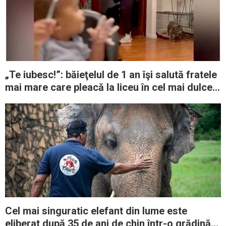
„Te iubesc!”: băieţelul de 1 an îşi salută fratele
mai mare care pleacă la liceu în cel mai dulce
mod
Cel mai singuratic elefant din lume este
eliberat după 35 de ani de chin într-o grădină