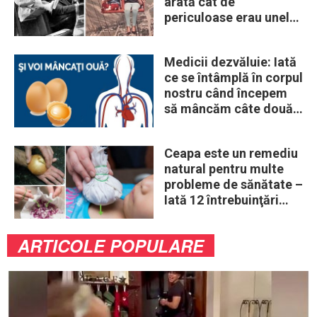
arată cât de
periculoase erau unele
„obiceiuri” ale vremii
Medicii dezvăluie: Iată
ce se întâmplă în corpul
nostru când începem
să mâncăm câte două
ouă în fiecare zi
Ceapa este un remediu
natural pentru multe
probleme de sănătate –
Iată 12 întrebuinţări
mai puţin ştiute
ARTICOLE POPULARE