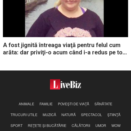
A fost jignită întreaga viaţă pentru felul cum
arăta: dar priviţi-o acum când i-a redus pe toţi
la tăcere
ANIMALE
FAMILIE
POVEŞTI DE VIAŢĂ
SĂNĂTATE
TRUCURI UTILE
MUZICĂ
NATURĂ
SPECTACOL
ŞTIINŢĂ
SPORT
REŢETE ŞI BUCĂTĂRIE
CĂLĂTORII
UMOR
WOW