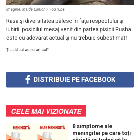
imagine:
Inside Edition / YouTube
Rasa şi diversitatea pălesc în faţa respectului şi
iubirii: posibilul mesaj venit din partea pisicii Pusha
este cu adevărat actual şi nu trebuie subestimat!
Ţi-a plăcut acest articol?
DISTRIBUIE PE FACEBOOK
CELE MAI VIZIONATE
8 simptome ale
meningitei pe care toţi
părinţii ar trebui să le