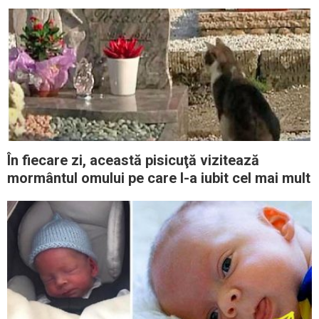
În fiecare zi, această pisicuţă vizitează
mormântul omului pe care l-a iubit cel mai mult