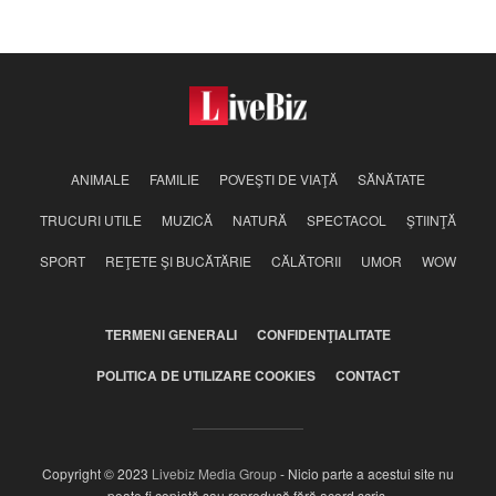
ANIMALE
FAMILIE
POVEŞTI DE VIAŢĂ
SĂNĂTATE
TRUCURI UTILE
MUZICĂ
NATURĂ
SPECTACOL
ŞTIINŢĂ
SPORT
REŢETE ŞI BUCĂTĂRIE
CĂLĂTORII
UMOR
WOW
TERMENI GENERALI
CONFIDENŢIALITATE
POLITICA DE UTILIZARE COOKIES
CONTACT
Copyright © 2023
Livebiz Media Group
- Nicio parte a acestui site nu
poate fi copiată sau reprodusă fără acord scris.