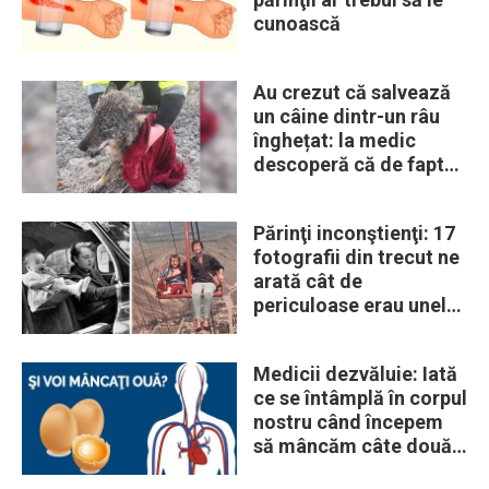
cunoască
Au crezut că salvează
un câine dintr-un râu
înghețat: la medic
descoperă că de fapt
era un lup
Părinţi inconştienţi: 17
fotografii din trecut ne
arată cât de
periculoase erau unele
„obiceiuri” ale vremii
Medicii dezvăluie: Iată
ce se întâmplă în corpul
nostru când începem
să mâncăm câte două
ouă în fiecare zi