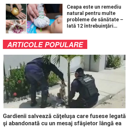
Ceapa este un remediu
natural pentru multe
probleme de sănătate –
Iată 12 întrebuinţări
mai puţin ştiute
ARTICOLE POPULARE
Gardienii salvează căţeluşa care fusese legată
şi abandonată cu un mesaj sfâşietor lângă ea