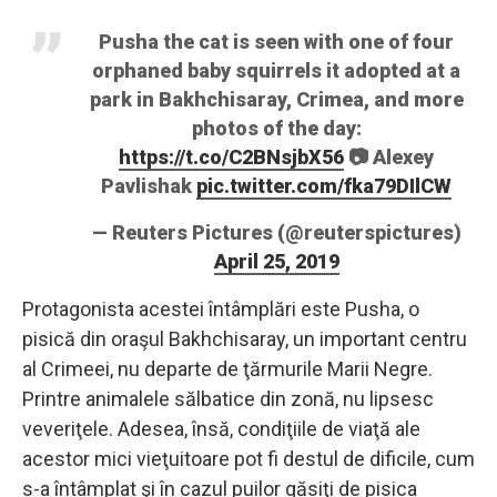
Pusha the cat is seen with one of four
orphaned baby squirrels it adopted at a
park in Bakhchisaray, Crimea, and more
photos of the day:
https://t.co/C2BNsjbX56
📷 Alexey
Pavlishak
pic.twitter.com/fka79DIlCW
— Reuters Pictures (@reuterspictures)
April 25, 2019
Protagonista acestei întâmplări este Pusha, o
pisică din oraşul Bakhchisaray, un important centru
al Crimeei, nu departe de ţărmurile Marii Negre.
Printre animalele sălbatice din zonă, nu lipsesc
veveriţele. Adesea, însă, condiţiile de viaţă ale
acestor mici vieţuitoare pot fi destul de dificile, cum
s-a întâmplat şi în cazul puilor găsiţi de pisica