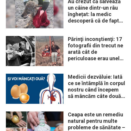
Au crezut că salvează
un câine dintr-un râu
înghețat: la medic
descoperă că de fapt
era un lup
Părinţi inconştienţi: 17
fotografii din trecut ne
arată cât de
periculoase erau unele
„obiceiuri” ale vremii
Medicii dezvăluie: Iată
ce se întâmplă în corpul
nostru când începem
să mâncăm câte două
ouă în fiecare zi
Ceapa este un remediu
natural pentru multe
probleme de sănătate –