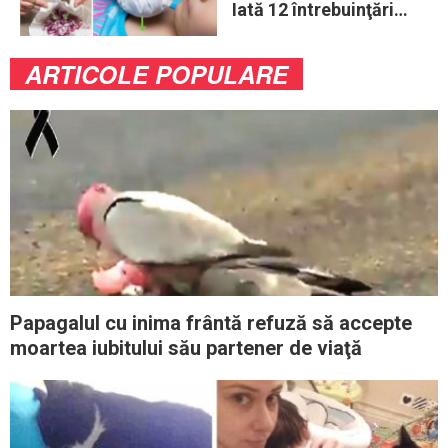
Iată 12 întrebuinţări
mai puţin ştiute
ARTICOLE POPULARE
Papagalul cu inima frântă refuză să accepte
moartea iubitului său partener de viaţă