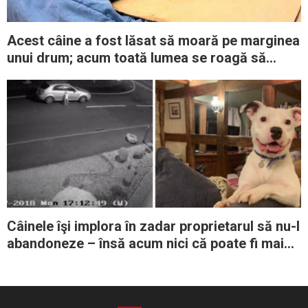
Acest câine a fost lăsat să moară pe marginea
unui drum; acum toată lumea se roagă să
supravieţuiască
Câinele îşi implora în zadar proprietarul să nu-l
abandoneze – însă acum nici că poate fi mai
fericit în noua sa casă