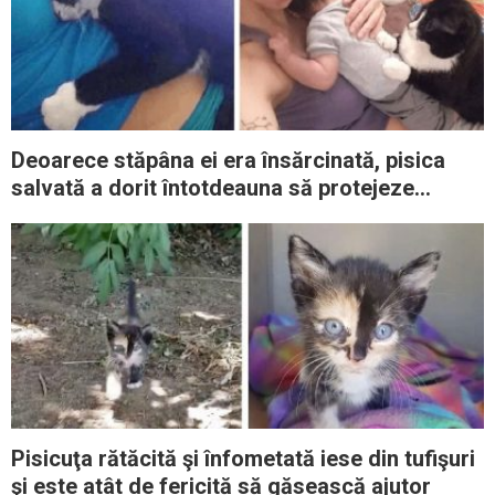
Deoarece stăpâna ei era însărcinată, pisica
salvată a dorit întotdeauna să protejeze
copilul
Pisicuţa rătăcită şi înfometată iese din tufişuri
şi este atât de fericită să găsească ajutor