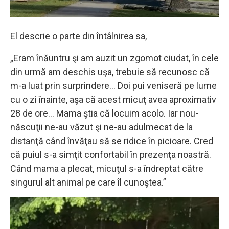
El descrie o parte din întâlnirea sa,
„Eram înăuntru şi am auzit un zgomot ciudat, în cele
din urmă am deschis uşa, trebuie să recunosc că
m-a luat prin surprindere… Doi pui veniseră pe lume
cu o zi înainte, aşa că acest micuţ avea aproximativ
28 de ore… Mama ştia că locuim acolo. Iar nou-
născuţii ne-au văzut şi ne-au adulmecat de la
distanţă când învăţau să se ridice în picioare. Cred
că puiul s-a simţit confortabil în prezenţa noastră.
Când mama a plecat, micuţul s-a îndreptat către
singurul alt animal pe care îl cunoştea.”