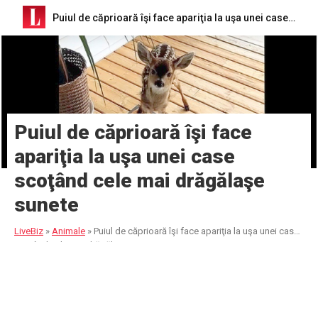
Puiul de căprioară îşi face apariţia la uşa unei case scoţând cele mai drăgălaşe sunete
Puiul de căprioară îşi face
apariţia la uşa unei case
scoţând cele mai drăgălaşe
sunete
LiveBiz
»
Animale
»
Puiul de căprioară îşi face apariţia la uşa unei case
scoţând cele mai drăgălaşe sunete