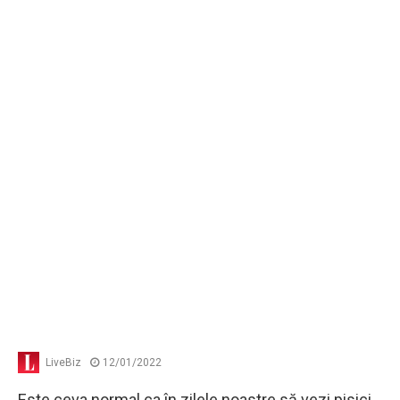
LiveBiz
12/01/2022
Este ceva normal ca în zilele noastre să vezi pisici