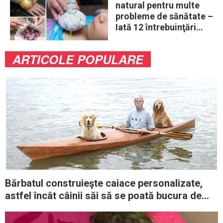
natural pentru multe
probleme de sănătate –
Iată 12 întrebuinţări
mai puţin ştiute
ARTICOLE POPULARE
Bărbatul construieşte caiace personalizate,
astfel încât câinii săi să se poată bucura de
aventuri alături de el