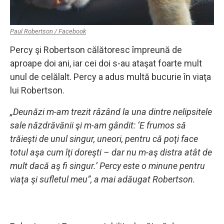
Paul Robertson / Facebook
Percy şi Robertson călătoresc împreună de
aproape doi ani, iar cei doi s-au ataşat foarte mult
unul de celălalt. Percy a adus multă bucurie în viaţa
lui Robertson.
„Deunăzi m-am trezit râzând la una dintre nelipsitele
sale năzdrăvănii şi m-am gândit: ‘E frumos să
trăieşti de unul singur, uneori, pentru că poţi face
totul aşa cum îţi doreşti – dar nu m-aş distra atât de
mult dacă aş fi singur.’ Percy este o minune pentru
viaţa şi sufletul meu”, a mai adăugat Robertson.