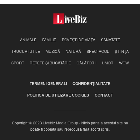
ANIMALE
FAMILIE
POVEŞTI DE VIAŢĂ
SĂNĂTATE
TRUCURI UTILE
MUZICĂ
NATURĂ
SPECTACOL
ŞTIINŢĂ
SPORT
REŢETE ŞI BUCĂTĂRIE
CĂLĂTORII
UMOR
WOW
TERMENI GENERALI
CONFIDENŢIALITATE
POLITICA DE UTILIZARE COOKIES
CONTACT
Copyright © 2023
Livebiz Media Group
- Nicio parte a acestui site nu
poate fi copiată sau reprodusă fără acord scris.