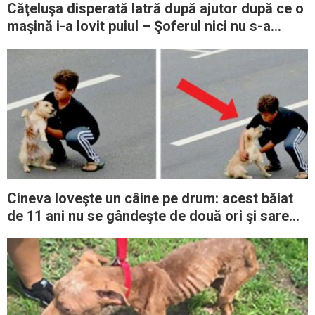
Căţeluşa disperată latră după ajutor după ce o
maşină i-a lovit puiul – Şoferul nici nu s-a
deranjat să oprească
Cineva loveşte un câine pe drum: acest băiat
de 11 ani nu se gândeşte de două ori şi sare
să-l salveze