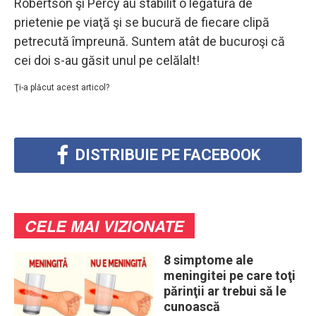
Robertson şi Percy au stabilit o legătură de
prietenie pe viaţă şi se bucură de fiecare clipă
petrecută împreună. Suntem atât de bucuroşi că
cei doi s-au găsit unul pe celălalt!
Ţi-a plăcut acest articol?
DISTRIBUIE PE FACEBOOK
CELE MAI VIZIONATE
8 simptome ale
meningitei pe care toţi
părinţii ar trebui să le
cunoască