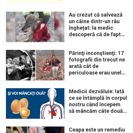
Au crezut că salvează
un câine dintr-un râu
înghețat: la medic
descoperă că de fapt
era un lup
Părinţi inconştienţi: 17
fotografii din trecut ne
arată cât de
periculoase erau unele
„obiceiuri” ale vremii
Medicii dezvăluie: Iată
ce se întâmplă în corpul
nostru când începem
să mâncăm câte două
ouă în fiecare zi
Ceapa este un remediu