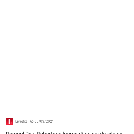
LiveBiz
05/03/2021
Domnul Paul Robertson lucrează de ani de zile ca