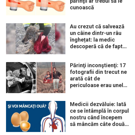
părinţii ar trebui să le
cunoască
Au crezut că salvează
un câine dintr-un râu
înghețat: la medic
descoperă că de fapt
era un lup
Părinţi inconştienţi: 17
fotografii din trecut ne
arată cât de
periculoase erau unele
„obiceiuri” ale vremii
Medicii dezvăluie: Iată
ce se întâmplă în corpul
nostru când începem
să mâncăm câte două
ouă în fiecare zi