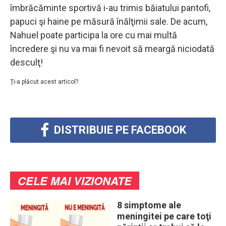
îmbrăcăminte sportivă i-au trimis băiatului pantofi,
papuci şi haine pe măsură înălţimii sale. De acum,
Nahuel poate participa la ore cu mai multă
încredere şi nu va mai fi nevoit să meargă niciodată
desculţ!
Ţi-a plăcut acest articol?
DISTRIBUIE PE FACEBOOK
CELE MAI VIZIONATE
8 simptome ale
meningitei pe care toţi