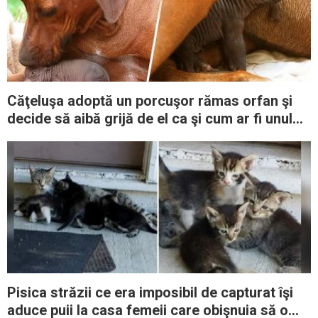
Căţeluşa adoptă un porcuşor rămas orfan şi
decide să aibă grijă de el ca şi cum ar fi unul
dintre puii ei
Pisica străzii ce era imposibil de capturat îşi
aduce puii la casa femeii care obişnuia să o