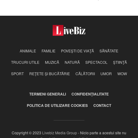
hrănească
ANIMALE
FAMILIE
POVEŞTI DE VIAŢĂ
SĂNĂTATE
TRUCURI UTILE
MUZICĂ
NATURĂ
SPECTACOL
ŞTIINŢĂ
SPORT
REŢETE ŞI BUCĂTĂRIE
CĂLĂTORII
UMOR
WOW
TERMENI GENERALI
CONFIDENŢIALITATE
POLITICA DE UTILIZARE COOKIES
CONTACT
Copyright © 2023
Livebiz Media Group
- Nicio parte a acestui site nu