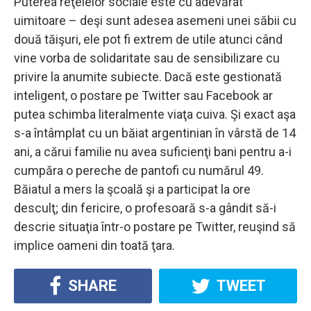
Puterea reţelelor sociale este cu adevărat
uimitoare – deşi sunt adesea asemeni unei săbii cu
două tăişuri, ele pot fi extrem de utile atunci când
vine vorba de solidaritate sau de sensibilizare cu
privire la anumite subiecte. Dacă este gestionată
inteligent, o postare pe Twitter sau Facebook ar
putea schimba literalmente viaţa cuiva. Şi exact aşa
s-a întâmplat cu un băiat argentinian în vârstă de 14
ani, a cărui familie nu avea suficienţi bani pentru a-i
cumpăra o pereche de pantofi cu numărul 49.
Băiatul a mers la şcoală şi a participat la ore
desculţ; din fericire, o profesoară s-a gândit să-i
descrie situaţia într-o postare pe Twitter, reuşind să
implice oameni din toată ţara.
SHARE
TWEET