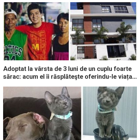
privirile stăpânilor
Adoptat la vârsta de 3 luni de un cuplu foarte
sărac: acum el îi răsplăteşte oferindu-le viața
la care oricine visează