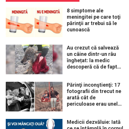
8 simptome ale
meningitei pe care toţi
părinţii ar trebui să le
cunoască
Au crezut că salvează
un câine dintr-un râu
înghețat: la medic
descoperă că de fapt
era un lup
Părinţi inconştienţi: 17
fotografii din trecut ne
arată cât de
periculoase erau unele
„obiceiuri” ale vremii
Medicii dezvăluie: Iată
ce se întâmplă în corpul