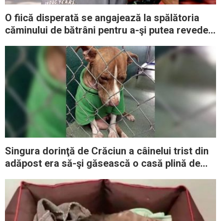
O fiică disperată se angajează la spălătoria
căminului de bătrâni pentru a-şi putea revedea
mama în vârstă
Singura dorinţă de Crăciun a câinelui trist din
adăpost era să-şi găsească o casă plină de
dragoste