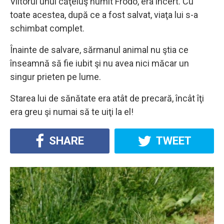
Viitorul unui căţeluş numit Frodo, era incert. Cu
toate acestea, după ce a fost salvat, viaţa lui s-a
schimbat complet.
Înainte de salvare, sărmanul animal nu ştia ce
înseamnă să fie iubit şi nu avea nici măcar un
singur prieten pe lume.
Starea lui de sănătate era atât de precară, încât îţi
era greu şi numai să te uiţi la el!
SHARE
TWEET