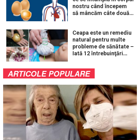
nostru când începem
să mâncăm câte două
ouă în fiecare zi
Ceapa este un remediu
natural pentru multe
probleme de sănătate –
Iată 12 întrebuinţări
mai puţin ştiute
ARTICOLE POPULARE