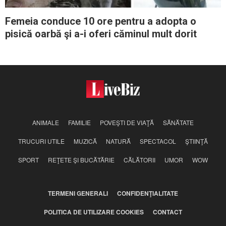
Femeia conduce 10 ore pentru a adopta o
pisică oarbă şi a-i oferi căminul mult dorit
ANIMALE
FAMILIE
POVEŞTI DE VIAŢĂ
SĂNĂTATE
TRUCURI UTILE
MUZICĂ
NATURĂ
SPECTACOL
ŞTIINŢĂ
SPORT
REŢETE ŞI BUCĂTĂRIE
CĂLĂTORII
UMOR
WOW
TERMENI GENERALI
CONFIDENŢIALITATE
POLITICA DE UTILIZARE COOKIES
CONTACT