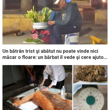
Un bătrân trist şi abătut nu poate vinde nici
măcar o floare: un bărbat îl vede şi cere ajutor
pe reţelele de socializare