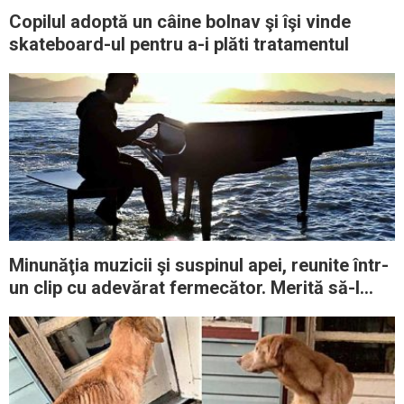
Copilul adoptă un câine bolnav şi îşi vinde
skateboard-ul pentru a-i plăti tratamentul
Minunăţia muzicii şi suspinul apei, reunite într-
un clip cu adevărat fermecător. Merită să-l
vedeţi