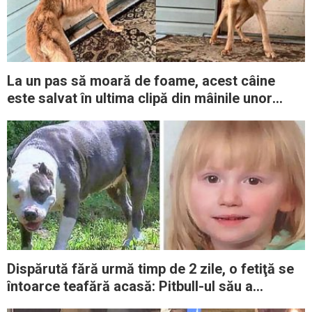
La un pas să moară de foame, acest câine
este salvat în ultima clipă din mâinile unor
nemernici fără suflet
Dispărută fără urmă timp de 2 zile, o fetiţă se
întoarce teafără acasă: Pitbull-ul său a
protejat-o zi şi noapte