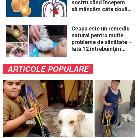
nostru când începem
să mâncăm câte două
ouă în fiecare zi
Ceapa este un remediu
natural pentru multe
probleme de sănătate –
Iată 12 întrebuinţări
mai puţin ştiute
ARTICOLE POPULARE