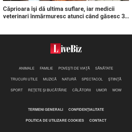
Căprioara îşi dă ultima suflare, iar medicii
veterinari înmărmuresc atunci când găsesc 3
kg de plastic în interiorul stomacului
ANIMALE
FAMILIE
POVEŞTI DE VIAŢĂ
SĂNĂTATE
TRUCURI UTILE
MUZICĂ
NATURĂ
SPECTACOL
ŞTIINŢĂ
SPORT
REŢETE ŞI BUCĂTĂRIE
CĂLĂTORII
UMOR
WOW
TERMENI GENERALI
CONFIDENŢIALITATE
POLITICA DE UTILIZARE COOKIES
CONTACT