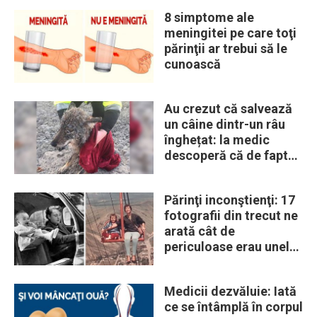
8 simptome ale
meningitei pe care toţi
părinţii ar trebui să le
cunoască
Au crezut că salvează
un câine dintr-un râu
înghețat: la medic
descoperă că de fapt
era un lup
Părinţi inconştienţi: 17
fotografii din trecut ne
arată cât de
periculoase erau unele
„obiceiuri” ale vremii
Medicii dezvăluie: Iată
ce se întâmplă în corpul