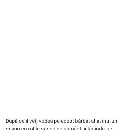
După ce îl veţi vedea pe acest bărbat aflat într-un
scaun cu rotile sărind pe pământ şi târându-se