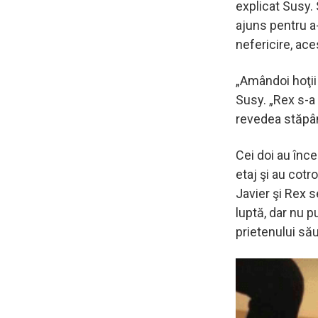
explicat Susy. 
ajuns pentru a-
nefericire, ace
„Amândoi hoţii 
Susy. „Rex s-a 
revedea stăpân
Cei doi au înce
etaj şi au cotr
Javier şi Rex 
luptă, dar nu p
prietenului său