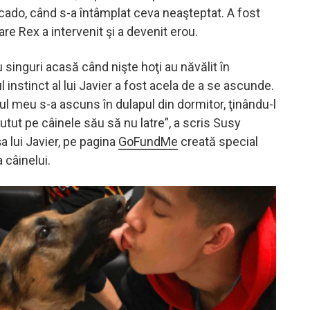
rcado, când s-a întâmplat ceva neaşteptat. A fost
e Rex a intervenit şi a devenit erou.
u singuri acasă când nişte hoţi au năvălit în
l instinct al lui Javier a fost acela de a se ascunde.
ul meu s-a ascuns în dulapul din dormitor, ţinându-l
utut pe câinele său să nu latre”, a scris Susy
 lui Javier, pe pagina
GoFundMe
creată special
 câinelui.