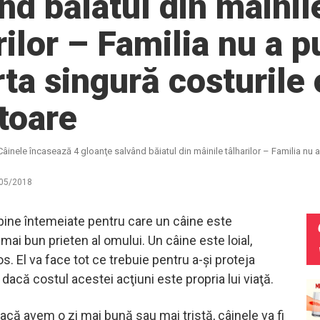
nd băiatul din mâinil
rilor – Familia nu a p
ta singură costurile 
toare
Câinele încasează 4 gloanţe salvând băiatul din mâinile tâlharilor – Familia nu 
05/2018
bine întemeiate pentru care un câine este
mai bun prieten al omului. Un câine este loial,
jos. El va face tot ce trebuie pentru a-și proteja
 dacă costul acestei acţiuni este propria lui viaţă.
că avem o zi mai bună sau mai tristă, câinele va fi