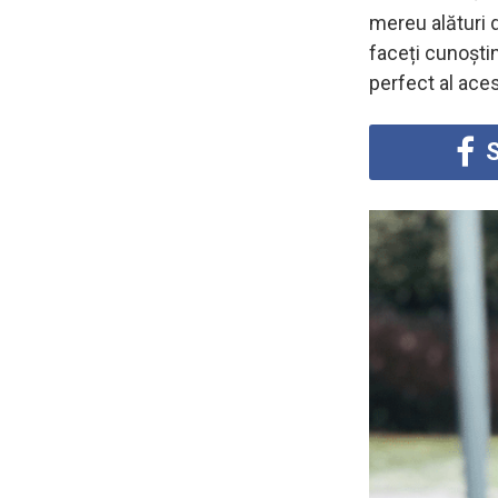
mereu alături d
faceți cunoști
perfect al aces
S