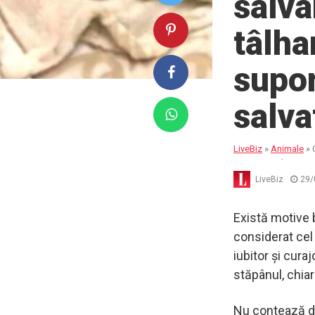
salvâ
tâlha
supor
salva
LiveBiz
»
Animale
»
operaţiei salvatoare
LiveBiz
29/
Există motive 
considerat cel 
iubitor și cura
stăpânul, chiar
Nu contează da