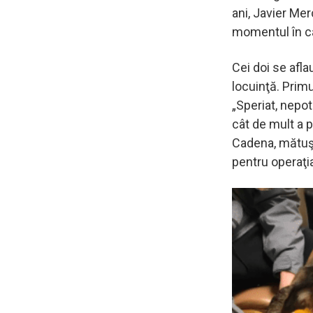
ani, Javier Me
momentul în car
Cei doi se afla
locuinţă. Primu
„Speriat, nepot
cât de mult a p
Cadena, mătuşa
pentru operaţia