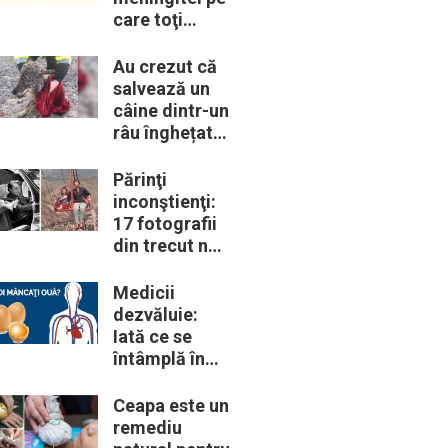
care toţi
părinţii ar
trebui să le
Au crezut că
cunoască
salvează un
câine dintr-un
râu înghețat:
la medic
descoperă că
Părinţi
de fapt era un
inconştienţi:
lup
17 fotografii
din trecut ne
arată cât de
periculoase
Medicii
erau unele
dezvăluie:
„obiceiuri” ale
Iată ce se
vremii
întâmplă în
corpul nostru
când începem
Ceapa este un
să mâncăm
remediu
câte două