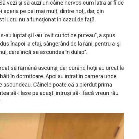
Să vezi şi să auzi un câine nervos cum latră ar fi de
i speria pe cei mai mulţi dintre hoţi, dar, din
st lucru nu a funcţionat în cazul de faţă.
s-au luptat şi l-au lovit cu tot ce puteau”, a spus
dus înapoi la etaj, sângerând de la răni, pentru a-şi
ul, care încă se ascundea în dulap”.
rcat să rămână ascunşi, dar curând hoţii au urcat la
obăit în dormitoare. Apoi au intrat în camera unde
se ascundeau. Câinele poate că a pierdut prima
utea să-i lase pe aceşti intruşi să-i facă vreun rău
.