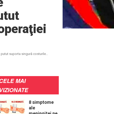
e
utut
operaţiei
a putut suporta singură costurile
CELE MAI
VIZIONATE
8 simptome
ale
meningitei pe