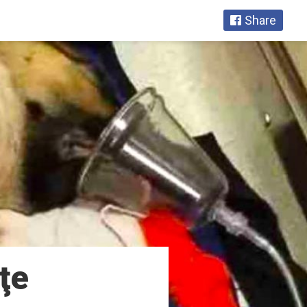
Share
ţe