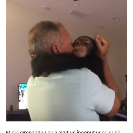
Micul cimpanzeu nu a avut un început uşor: după