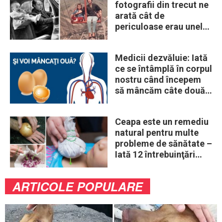
fotografii din trecut ne
arată cât de
periculoase erau unele
„obiceiuri” ale vremii
Medicii dezvăluie: Iată
ce se întâmplă în corpul
nostru când începem
să mâncăm câte două
ouă în fiecare zi
Ceapa este un remediu
natural pentru multe
probleme de sănătate –
Iată 12 întrebuinţări
mai puţin ştiute
ARTICOLE POPULARE