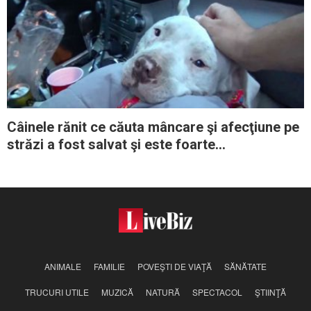
Câinele rănit ce căuta mâncare şi afecţiune pe
străzi a fost salvat şi este foarte
recunoscător pentru asta
ANIMALE
FAMILIE
POVEŞTI DE VIAŢĂ
SĂNĂTATE
TRUCURI UTILE
MUZICĂ
NATURĂ
SPECTACOL
ŞTIINŢĂ