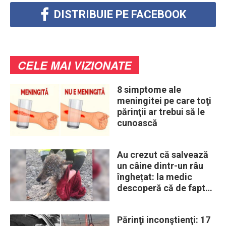
DISTRIBUIE PE FACEBOOK
CELE MAI VIZIONATE
8 simptome ale
meningitei pe care toţi
părinţii ar trebui să le
cunoască
Au crezut că salvează
un câine dintr-un râu
înghețat: la medic
descoperă că de fapt
era un lup
Părinţi inconştienţi: 17