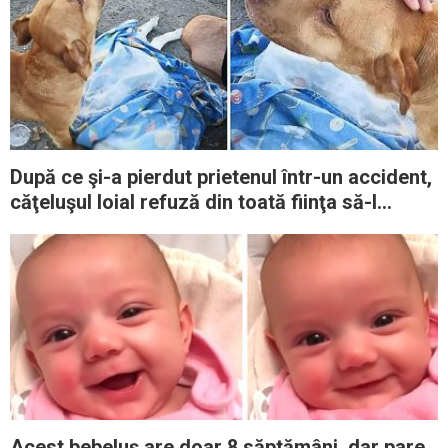
După ce şi-a pierdut prietenul într-un accident,
căţeluşul loial refuză din toată fiinţa să-l
părăsească
Acest bebeluş are doar 8 săptămâni, dar pare