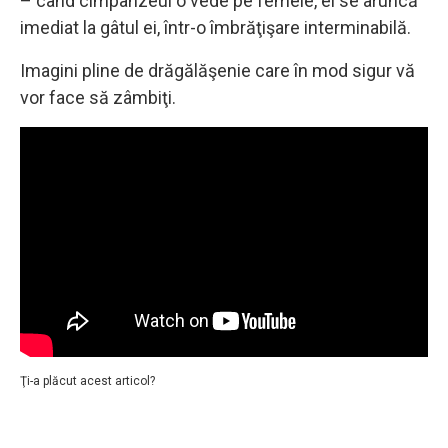
– când cimpanzeul o vede pe femeie, el se aruncă
imediat la gâtul ei, într-o îmbrăţişare interminabilă.
Imagini pline de drăgălăşenie care în mod sigur vă
vor face să zâmbiţi.
Ţi-a plăcut acest articol?