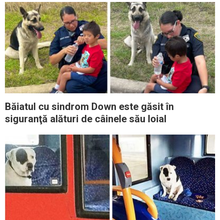
Băiatul cu sindrom Down este găsit în
siguranţă alături de câinele său loial