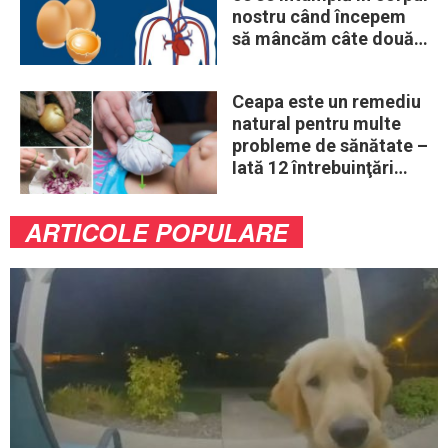
nostru când începem
să mâncăm câte două
ouă în fiecare zi
Ceapa este un remediu
natural pentru multe
probleme de sănătate –
Iată 12 întrebuinţări
mai puţin ştiute
ARTICOLE POPULARE