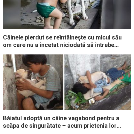
Câinele pierdut se reîntâlneşte cu micul său
om care nu a încetat niciodată să întrebe
despre el
Băiatul adoptă un câine vagabond pentru a
scăpa de singurătate – acum prietenia lor
emoţionează o lume întreagă