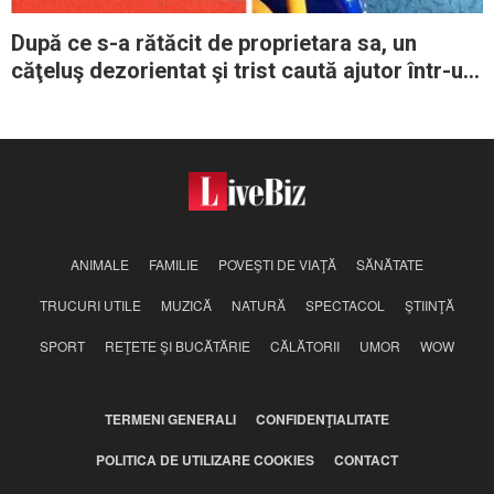
După ce s-a rătăcit de proprietara sa, un
căţeluş dezorientat şi trist caută ajutor într-un
autobuz
ANIMALE
FAMILIE
POVEŞTI DE VIAŢĂ
SĂNĂTATE
TRUCURI UTILE
MUZICĂ
NATURĂ
SPECTACOL
ŞTIINŢĂ
SPORT
REŢETE ŞI BUCĂTĂRIE
CĂLĂTORII
UMOR
WOW
TERMENI GENERALI
CONFIDENŢIALITATE
POLITICA DE UTILIZARE COOKIES
CONTACT