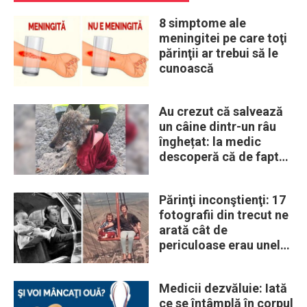
8 simptome ale
meningitei pe care toţi
părinţii ar trebui să le
cunoască
Au crezut că salvează
un câine dintr-un râu
înghețat: la medic
descoperă că de fapt
era un lup
Părinţi inconştienţi: 17
fotografii din trecut ne
arată cât de
periculoase erau unele
„obiceiuri” ale vremii
Medicii dezvăluie: Iată
ce se întâmplă în corpul